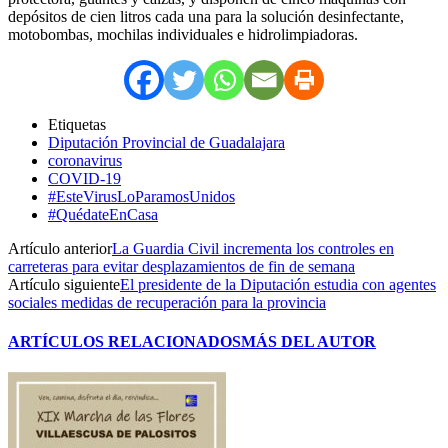
depósitos de cien litros cada una para la solución desinfectante,
motobombas, mochilas individuales e hidrolimpiadoras.
Etiquetas
Diputación Provincial de Guadalajara
coronavirus
COVID-19
#EsteVirusLoParamosUnidos
#QuédateEnCasa
Artículo anterior
La Guardia Civil incrementa los controles en
carreteras para evitar desplazamientos de fin de semana
Artículo siguiente
El presidente de la Diputación estudia con agentes
sociales medidas de recuperación para la provincia
ARTÍCULOS RELACIONADOS
MÁS DEL AUTOR