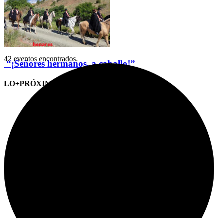
42 eventos encontrados.
“¡Señores hermanos, a caballo!”
LO+PRÓXIMO (CITAS)