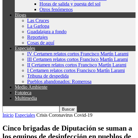
Horas de salida y puesta del sol
Otros fenómenos
Blogs
Las Cruces
La Garlopa
Guadalajara a fondo
Reportajes
Cosas de aquí
Especiales
IV Certamen relatos cortos Francisco Martín Larami
III Certamen relatos cortos Francisco Martín Larami
II Certamen relatos cortos Francisco Martín Larami
I Certamen relatos cortos Francisco Martín Larami
Tribuna de despedida
Pueblos abandonados: Romerosa
Medio Ambiente
Fototeca
Multimedia
Inicio
Especiales
Crisis Coronavirus Covid-19
Cinco brigadas de Diputación se suman a
los equipos de desinfección en pueblos de