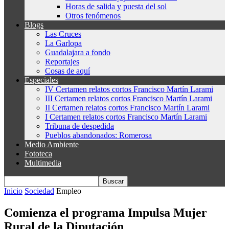
Horas de salida y puesta del sol
Otros fenómenos
Blogs
Las Cruces
La Garlopa
Guadalajara a fondo
Reportajes
Cosas de aquí
Especiales
IV Certamen relatos cortos Francisco Martín Larami
III Certamen relatos cortos Francisco Martín Larami
II Certamen relatos cortos Francisco Martín Larami
I Certamen relatos cortos Francisco Martín Larami
Tribuna de despedida
Pueblos abandonados: Romerosa
Medio Ambiente
Fototeca
Multimedia
Inicio
Sociedad
Empleo
Comienza el programa Impulsa Mujer
Rural de la Diputación