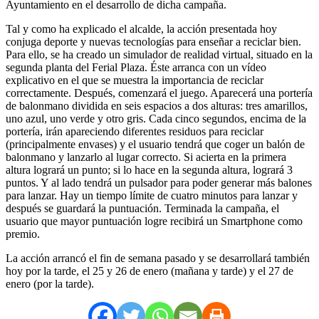
Ayuntamiento en el desarrollo de dicha campaña.
Tal y como ha explicado el alcalde, la acción presentada hoy
conjuga deporte y nuevas tecnologías para enseñar a reciclar bien.
Para ello, se ha creado un simulador de realidad virtual, situado en la
segunda planta del Ferial Plaza. Éste arranca con un vídeo
explicativo en el que se muestra la importancia de reciclar
correctamente. Después, comenzará el juego. Aparecerá una portería
de balonmano dividida en seis espacios a dos alturas: tres amarillos,
uno azul, uno verde y otro gris. Cada cinco segundos, encima de la
portería, irán apareciendo diferentes residuos para reciclar
(principalmente envases) y el usuario tendrá que coger un balón de
balonmano y lanzarlo al lugar correcto. Si acierta en la primera
altura logrará un punto; si lo hace en la segunda altura, logrará 3
puntos. Y al lado tendrá un pulsador para poder generar más balones
para lanzar. Hay un tiempo límite de cuatro minutos para lanzar y
después se guardará la puntuación. Terminada la campaña, el
usuario que mayor puntuación logre recibirá un Smartphone como
premio.
La acción arrancó el fin de semana pasado y se desarrollará también
hoy por la tarde, el 25 y 26 de enero (mañana y tarde) y el 27 de
enero (por la tarde).