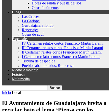
Horas de salida y puesta del sol
Otros fenómenos
Blogs
Las Cruces
La Garlopa
Guadalajara a fondo
Reportajes
Cosas de aquí
Especiales
IV Certamen relatos cortos Francisco Martín Larami
III Certamen relatos cortos Francisco Martín Larami
II Certamen relatos cortos Francisco Martín Larami
I Certamen relatos cortos Francisco Martín Larami
Tribuna de despedida
Pueblos abandonados: Romerosa
Medio Ambiente
Fototeca
Multimedia
Inicio
Local
El Ayuntamiento de Guadalajara invita a
reciclar bajo el lema ‘Piensa con los