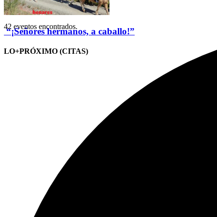
42 eventos encontrados.
“¡Señores hermanos, a caballo!”
LO+PRÓXIMO (CITAS)