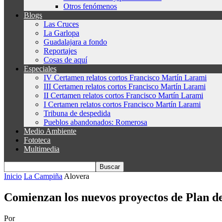
Otros fenómenos
Blogs
Las Cruces
La Garlopa
Guadalajara a fondo
Reportajes
Cosas de aquí
Especiales
IV Certamen relatos cortos Francisco Martín Larami
III Certamen relatos cortos Francisco Martín Larami
II Certamen relatos cortos Francisco Martín Larami
I Certamen relatos cortos Francisco Martín Larami
Tribuna de despedida
Pueblos abandonados: Romerosa
Medio Ambiente
Fototeca
Multimedia
Inicio
La Campiña
Alovera
Comienzan los nuevos proyectos de Plan d
Por