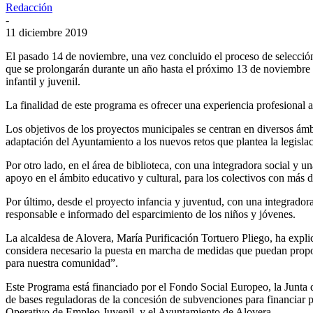
Redacción
-
11 diciembre 2019
El pasado 14 de noviembre, una vez concluido el proceso de selección
que se prolongarán durante un año hasta el próximo 13 de noviembre de
infantil y juvenil.
La finalidad de este programa es ofrecer una experiencia profesional a
Los objetivos de los proyectos municipales se centran en diversos ámbi
adaptación del Ayuntamiento a los nuevos retos que plantea la legislac
Por otro lado, en el área de biblioteca, con una integradora social y u
apoyo en el ámbito educativo y cultural, para los colectivos con más di
Por último, desde el proyecto infancia y juventud, con una integradora s
responsable e informado del esparcimiento de los niños y jóvenes.
La alcaldesa de Alovera, María Purificación Tortuero Pliego, ha expli
considera necesario la puesta en marcha de medidas que puedan proporci
para nuestra comunidad”.
Este Programa está financiado por el Fondo Social Europeo, la Junt
de bases reguladoras de la concesión de subvenciones para financiar p
Operativo de Empleo Juvenil, y el Ayuntamiento de Alovera.