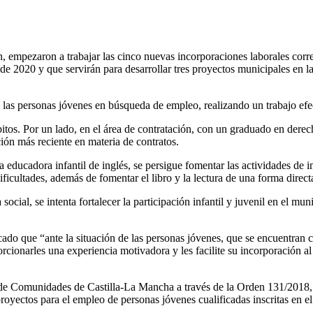
, empezaron a trabajar las cinco nuevas incorporaciones laborales cor
 2020 y que servirán para desarrollar tres proyectos municipales en la
 las personas jóvenes en búsqueda de empleo, realizando un trabajo efect
tos. Por un lado, en el área de contratación, con un graduado en derecho
ión más reciente en materia de contratos.
na educadora infantil de inglés, se persigue fomentar las actividades de i
ficultades, además de fomentar el libro y la lectura de una forma directa 
ocial, se intenta fortalecer la participación infantil y juvenil en el mun
cado que “ante la situación de las personas jóvenes, que se encuentran 
onarles una experiencia motivadora y les facilite su incorporación al m
a de Comunidades de Castilla-La Mancha a través de la Orden 131/2018
royectos para el empleo de personas jóvenes cualificadas inscritas en 