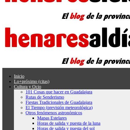
Inicio
Lo+próximo (citas)
Cultura y Ocio
101 Cosas que hacer en Guadalajara
Rutas de Senderismo
Fiestas Tradicionales de Guadalajara
El Tiempo (previsión meteorológica)
Otros fenómenos astronómicos
Mapas Estelares
Horas de salida y puesta de la luna
Horas de salida y puesta del sol