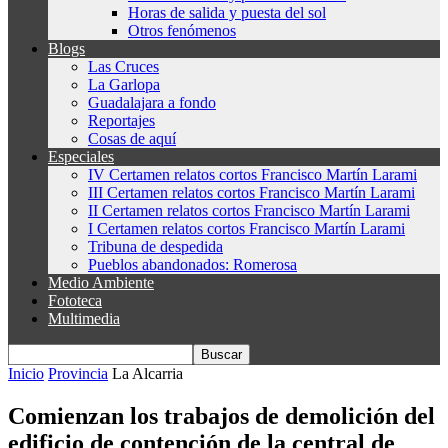
Horas de salida y puesta del sol
Otros fenómenos
Blogs
Las Cruces
La Garlopa
Guadalajara a fondo
Reportajes
Cosas de aquí
Especiales
IV Certamen relatos cortos Francisco Martín Larami
III Certamen relatos cortos Francisco Martín Larami
II Certamen relatos cortos Francisco Martín Larami
I Certamen relatos cortos Francisco Martín Larami
Tribuna de despedida
Pueblos abandonados: Romerosa
Medio Ambiente
Fototeca
Multimedia
Inicio
Provincia
La Alcarria
Comienzan los trabajos de demolición del
edificio de contención de la central de