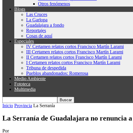
Otros fenómenos
Blogs
Las Cruces
La Garlopa
Guadalajara a fondo
Reportajes
Cosas de aquí
Especiales
IV Certamen relatos cortos Francisco Martín Larami
III Certamen relatos cortos Francisco Martín Larami
II Certamen relatos cortos Francisco Martín Larami
I Certamen relatos cortos Francisco Martín Larami
Tribuna de despedida
Pueblos abandonados: Romerosa
Medio Ambiente
Fototeca
Multimedia
Inicio
Provincia
La Serranía
La Serranía de Guadalajara no renuncia a
Por