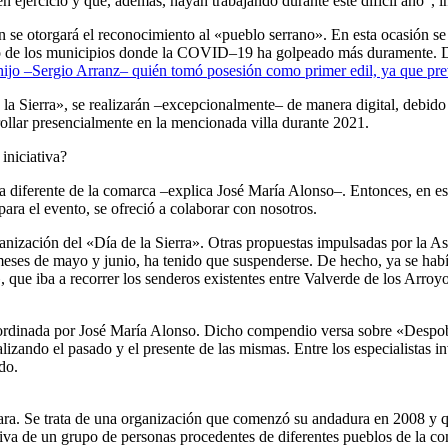
en ejercicio y que, además, hayan trabajando durante este difícil año”, i
n se otorgará el reconocimiento al «pueblo serrano». En esta ocasión se 
o uno de los municipios donde la COVID–19 ha golpeado más duramente. D
hijo –Sergio Arranz– quién tomó posesión como primer edil, ya que pre
e la Sierra», se realizarán –excepcionalmente– de manera digital, debid
ollar presencialmente en la mencionada villa durante 2021.
iniciativa?
na diferente de la comarca –explica José María Alonso–. Entonces, en es
para el evento, se ofreció a colaborar con nosotros.
nización del «Día de la Sierra». Otras propuestas impulsadas por la As
 meses de mayo y junio, ha tenido que suspenderse. De hecho, ya se ha
, que iba a recorrer los senderos existentes entre Valverde de los Arro
oordinada por José María Alonso. Dicho compendio versa sobre «Despobl
lizando el pasado y el presente de las mismas. Entre los especialistas i
do.
ara. Se trata de una organización que comenzó su andadura en 2008 y qu
iativa de un grupo de personas procedentes de diferentes pueblos de la 