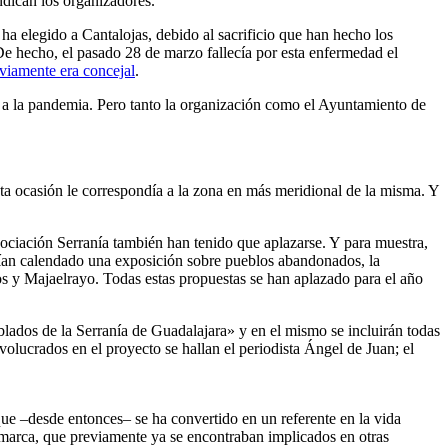
ndican los organizadores.
ha elegido a Cantalojas, debido al sacrificio que han hecho los
e hecho, el pasado 28 de marzo fallecía por esta enfermedad el
viamente era concejal
.
o a la pandemia. Pero tanto la organización como el Ayuntamiento de
ta ocasión le correspondía a la zona en más meridional de la misma. Y
ociación Serranía también han tenido que aplazarse. Y para muestra,
bían calendado una exposición sobre pueblos abandonados, la
yos y Majaelrayo. Todas estas propuestas se han aplazado para el año
ados de la Serranía de Guadalajara» y en el mismo se incluirán todas
nvolucrados en el proyecto se hallan el periodista Ángel de Juan; el
e –desde entonces– se ha convertido en un referente en la vida
comarca, que previamente ya se encontraban implicados en otras