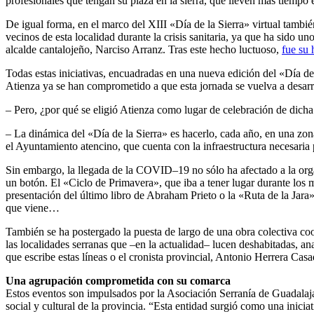
profesionales que tengan su plaza en la sierra, que lleven más tiempo 
De igual forma, en el marco del XIII «Día de la Sierra» virtual tambié
vecinos de esta localidad durante la crisis sanitaria, ya que ha sid
alcalde cantalojeño, Narciso Arranz. Tras este hecho luctuoso,
fue su 
Todas estas iniciativas, encuadradas en una nueva edición del «Día d
Atienza ya se han comprometido a que esta jornada se vuelva a desarr
– Pero, ¿por qué se eligió Atienza como lugar de celebración de dicha 
– La dinámica del «Día de la Sierra» es hacerlo, cada año, en una zo
el Ayuntamiento atencino, que cuenta con la infraestructura necesaria 
Sin embargo, la llegada de la COVID–19 no sólo ha afectado a la orga
un botón. El «Ciclo de Primavera», que iba a tener lugar durante los
presentación del último libro de Abraham Prieto o la «Ruta de la Jara»
que viene…
También se ha postergado la puesta de largo de una obra colectiva c
las localidades serranas que –en la actualidad– lucen deshabitadas, ana
que escribe estas líneas o el cronista provincial, Antonio Herrera Casa
Una agrupación comprometida con su comarca
Estos eventos son impulsados por la Asociación Serranía de Guadalaj
social y cultural de la provincia. “Esta entidad surgió como una inic