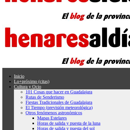
Inicio
Lo+próximo (citas)
Cultura y Ocio
101 Cosas que hacer en Guadalajara
Rutas de Senderismo
Fiestas Tradicionales de Guadalajara
El Tiempo (previsión meteorológica)
Otros fenómenos astronómicos
Mapas Estelares
Horas de salida y puesta de la luna
Horas de salida y puesta del sol