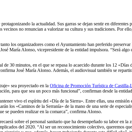
otagonizando la actualidad. Sus garras se dejan sentir en diferentes p
s vecinos no renuncian a valorizar su cultura y sus tradiciones. Por ello
o tanto los organizadores como el Ayuntamiento han preferido preservar 
José María Alonso, vicepresidente de la entidad impulsora. “Será algo 
l de 30 minutos, en el que se repasa lo acaecido durante los 12 «Días de
onfirma José María Alonso. Además, el audiovisual también se repartirá
traje» sea proyectado en la
Oficina de Promoción Turística de Castill
ción, para que sea un poco más funcional”, confirman desde la entidad
ntener vivo el espíritu del «Día de la Sierra». Entre ellas, una emisión
rán los «Caminos de la Serranía» de la mano de una serie de especialist
 que se pueden realizar en la comarca”, confirma Alonso.
ecaerá sobre el personal sanitario que ha desempeñado su labor en la 
omplicados del 2020. “Al ser un reconocimiento colectivo, queremos qu