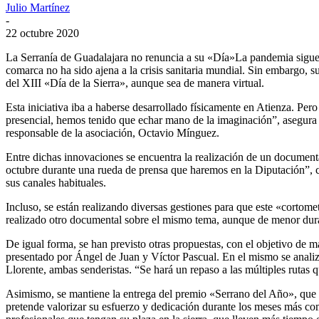
Julio Martínez
-
22 octubre 2020
La Serranía de Guadalajara no renuncia a su «Día»La pandemia sigue pr
comarca no ha sido ajena a la crisis sanitaria mundial. Sin embargo, su
del XIII «Día de la Sierra», aunque sea de manera virtual.
Esta iniciativa iba a haberse desarrollado físicamente en Atienza. Per
presencial, hemos tenido que echar mano de la imaginación”, asegura 
responsable de la asociación, Octavio Mínguez.
Entre dichas innovaciones se encuentra la realización de un documenta
octubre durante una rueda de prensa que haremos en la Diputación”, c
sus canales habituales.
Incluso, se están realizando diversas gestiones para que este «cortome
realizado otro documental sobre el mismo tema, aunque de menor dura
De igual forma, se han previsto otras propuestas, con el objetivo de ma
presentado por Ángel de Juan y Víctor Pascual. En el mismo se analiza
Llorente, ambas senderistas. “Se hará un repaso a las múltiples rutas
Asimismo, se mantiene la entrega del premio «Serrano del Año», que r
pretende valorizar su esfuerzo y dedicación durante los meses más c