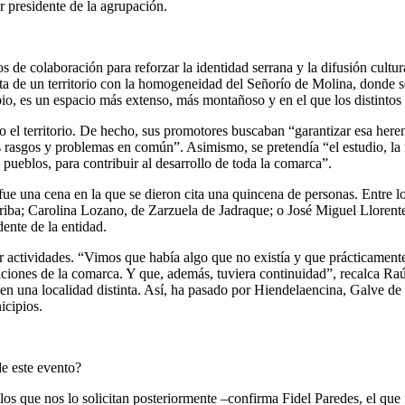
r presidente de la agrupación.
 colaboración para reforzar la identidad serrana y la difusión cultural
ta de un territorio con la homogeneidad del Señorío de Molina, donde se
mbio, es un espacio más extenso, más montañoso y en el que los distintos
o el territorio. De hecho, sus promotores buscaban “garantizar esa herenc
asgos y problemas en común”. Asimismo, se pretendía “el estudio, la rec
 pueblos, para contribuir al desarrollo de toda la comarca”.
 fue una cena en la que se dieron cita una quincena de personas. Entre 
a; Carolina Lozano, de Zarzuela de Jadraque; o José Miguel Llorente, 
dente de la entidad.
 actividades. “Vimos que había algo que no existía y que prácticamente
adiciones de la comarca. Y que, además, tuviera continuidad”, recalca R
 en una localidad distinta. Así, ha pasado por Hiendelaencina, Galve 
icipios.
de este evento?
os que nos lo solicitan posteriormente –confirma Fidel Paredes, el que 