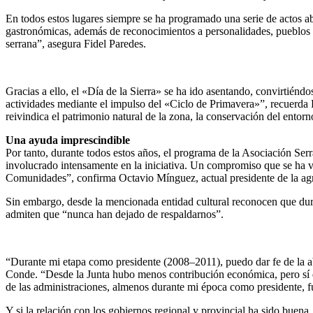
En todos estos lugares siempre se ha programado una serie de actos abi
gastronómicas, además de reconocimientos a personalidades, pueblos o
serrana”, asegura Fidel Paredes.
Gracias a ello, el «Día de la Sierra» se ha ido asentando, convirtiénd
actividades mediante el impulso del «Ciclo de Primavera»”, recuerda R
reivindica el patrimonio natural de la zona, la conservación del entorno
Una ayuda imprescindible
Por tanto, durante todos estos años, el programa de la Asociación Ser
involucrado intensamente en la iniciativa. Un compromiso que se ha v
Comunidades”, confirma Octavio Mínguez, actual presidente de la ag
Sin embargo, desde la mencionada entidad cultural reconocen que dura
admiten que “nunca han dejado de respaldarnos”.
“Durante mi etapa como presidente (2008–2011), puedo dar fe de la a
Conde. “Desde la Junta hubo menos contribución económica, pero sí q
de las administraciones, almenos durante mi época como presidente, fu
Y si la relación con los gobiernos regional y provincial ha sido buen