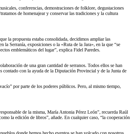
 musicales, conferencias, demostraciones de folklore, degustaciones
ratamos de homenajear y conservar las tradiciones y la cultura
 que la propuesta estaba consolidada, decidimos ampliar las
 la Serranía, exposiciones o la «Ruta de la Jara», en la que “se
rayectos emblemáticos del lugar”, explica Fidel Paredes.
colaboración de una gran cantidad de serranos. Todos ellos se han
 contado con la ayuda de la Diputación Provincial y de la Junta de
acío” por parte de los poderes públicos. Pero, al mismo tiempo,
 responsable de la misma, María Antonia Pérez León”, recuerda Raúl
mo la edición de libros”, añade. En cualquier caso, “la cooperación
 los pueblos donde hemos hecho eventos se han volcado con nosotros.