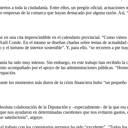
ertos a toda la ciudadanía. Entre ellos, un pregón oficial, actuaciones
 empresas de la comarca que hayan destacado por alguna razón. Así, “t
ose en una cita imprescindible en el calendario provincial. “Como vimos
aúl Conde. En el mismo se diseñan charlas sobre temas de actualidad en
 y el turismo de interior sostenible”. Y, para ello, “se recorren a pie t
ranía ha sido muy intenso. Sin embargo, en este trabajo han recibido la 
isto acompañado por el apoyo de las administraciones públicas. “Hemos
rupación.
nte los momentos más duros de la crisis financiera hubo “un pequeño v
bsoluta colaboración de la Diputación y –especialmente– de la que era
ue nos ayudaron en determinadas cuestiones que nos evitaron gastos, co
e satisfactoria”, arguye.
a, el trabajo con los consistorios serranos ha sido “excelente”. “Todos