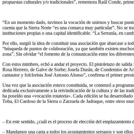
propuestas culturales y/o tradicionales”, rememora Raúl Conde, prime
“En un momento dado, tuvimos la vocación de unirnos y buscar puntos de
cuenta que la Sierra Norte “es una comarca muy particular”. No se tra
instituciones propias o una capital identificable. “La Serranía, en ca
Por ello, surgió la idea de constituir una asociación que abarcase a tod
“búsqueda de puntos de colaboración, ya que también existen muchos r
zona”. Sin olvidar “el fomento de la comunicación entre los diferentes
Con estos mimbres, echó a andar el proyecto. El pistoletazo de salida
Rosa Herrero, de Galve de Sorbe; Josefa Durán, de Condemios de Arrib
cantautor y folclorista José Antonio Alonso”, confirma el primer presi
Una vez que la asociación estuvo constituida, se comenzó a programar
dedicada exclusivamente a la reivindicación de la cultura y de las tr
ha poseído una «vocación rotatoria». Cada edición se ha desarrollado
Toba, El Cardoso de la Sierra o Zarzuela de Jadraque, entre otros mun
– En este sentido, ¿cuál es el proceso de elección del emplazamiento 
– Mandamos una carta a todos los ayuntamientos serranos y son ellos l