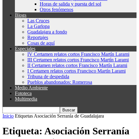
Horas de salida y puesta del sol
Otros fenómenos
Blogs
Las Cruces
La Garlopa
Guadalajara a fondo
Reportajes
Cosas de aquí
Especiales
IV Certamen relatos cortos Francisco Martín Larami
III Certamen relatos cortos Francisco Martín Larami
II Certamen relatos cortos Francisco Martín Larami
I Certamen relatos cortos Francisco Martín Larami
Tribuna de despedida
Pueblos abandonados: Romerosa
Medio Ambiente
Fototeca
Multimedia
Inicio
Etiquetas
Asociación Serranía de Guadalajara
Etiqueta: Asociación Serranía