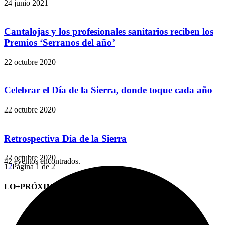
24 junio 2021
Cantalojas y los profesionales sanitarios reciben los
Premios ‘Serranos del año’
22 octubre 2020
Celebrar el Día de la Sierra, donde toque cada año
22 octubre 2020
Retrospectiva Día de la Sierra
22 octubre 2020
42 eventos encontrados.
1
2
Página 1 de 2
LO+PRÓXIMO (CITAS)