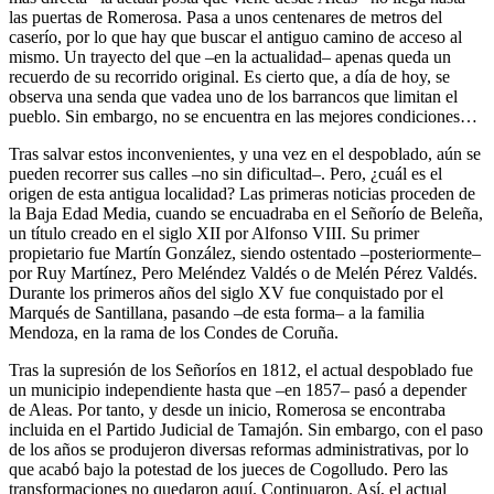
las puertas de Romerosa. Pasa a unos centenares de metros del
caserío, por lo que hay que buscar el antiguo camino de acceso al
mismo. Un trayecto del que –en la actualidad– apenas queda un
recuerdo de su recorrido original. Es cierto que, a día de hoy, se
observa una senda que vadea uno de los barrancos que limitan el
pueblo. Sin embargo, no se encuentra en las mejores condiciones…
Tras salvar estos inconvenientes, y una vez en el despoblado, aún se
pueden recorrer sus calles –no sin dificultad–. Pero, ¿cuál es el
origen de esta antigua localidad? Las primeras noticias proceden de
la Baja Edad Media, cuando se encuadraba en el Señorío de Beleña,
un título creado en el siglo XII por Alfonso VIII. Su primer
propietario fue Martín González, siendo ostentado –posteriormente–
por Ruy Martínez, Pero Meléndez Valdés o de Melén Pérez Valdés.
Durante los primeros años del siglo XV fue conquistado por el
Marqués de Santillana, pasando –de esta forma– a la familia
Mendoza, en la rama de los Condes de Coruña.
Tras la supresión de los Señoríos en 1812, el actual despoblado fue
un municipio independiente hasta que –en 1857– pasó a depender
de Aleas. Por tanto, y desde un inicio, Romerosa se encontraba
incluida en el Partido Judicial de Tamajón. Sin embargo, con el paso
de los años se produjeron diversas reformas administrativas, por lo
que acabó bajo la potestad de los jueces de Cogolludo. Pero las
transformaciones no quedaron aquí. Continuaron. Así, el actual