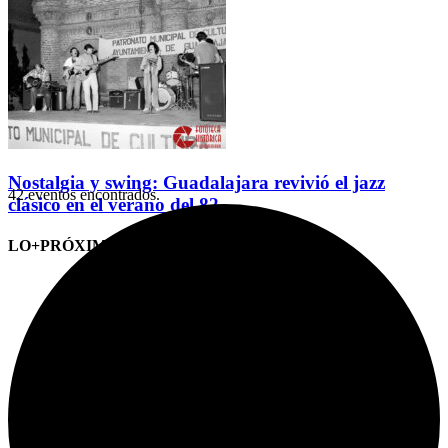
Nostalgia y swing: Guadalajara revivió el jazz
42 eventos encontrados.
clásico en el verano del 82
LO+PRÓXIMO (CITAS)