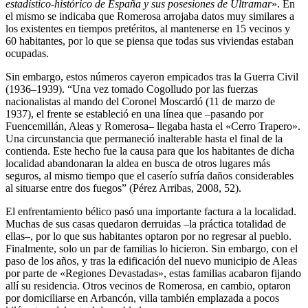
estadístico-histórico de España y sus posesiones de Ultramar
». En
el mismo se indicaba que Romerosa arrojaba datos muy similares a
los existentes en tiempos pretéritos, al mantenerse en 15 vecinos y
60 habitantes, por lo que se piensa que todas sus viviendas estaban
ocupadas.
Sin embargo, estos números cayeron empicados tras la Guerra Civil
(1936–1939). “Una vez tomado Cogolludo por las fuerzas
nacionalistas al mando del Coronel Moscardó (11 de marzo de
1937), el frente se estableció en una línea que –pasando por
Fuencemillán, Aleas y Romerosa– llegaba hasta el «Cerro Trapero».
Una circunstancia que permaneció inalterable hasta el final de la
contienda. Este hecho fue la causa para que los habitantes de dicha
localidad abandonaran la aldea en busca de otros lugares más
seguros, al mismo tiempo que el caserío sufría daños considerables
al situarse entre dos fuegos” (Pérez Arribas, 2008, 52).
El enfrentamiento bélico pasó una importante factura a la localidad.
Muchas de sus casas quedaron derruidas –la práctica totalidad de
ellas–, por lo que sus habitantes optaron por no regresar al pueblo.
Finalmente, solo un par de familias lo hicieron. Sin embargo, con el
paso de los años, y tras la edificación del nuevo municipio de Aleas
por parte de «Regiones Devastadas», estas familias acabaron fijando
allí su residencia. Otros vecinos de Romerosa, en cambio, optaron
por domiciliarse en Arbancón, villa también emplazada a pocos