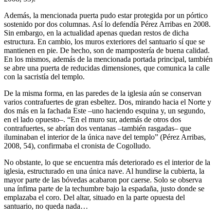
Además, la mencionada puerta pudo estar protegida por un pórtico
sostenido por dos columnas. Así lo defendía Pérez Arribas en 2008.
Sin embargo, en la actualidad apenas quedan restos de dicha
estructura. En cambio, los muros exteriores del santuario sí que se
mantienen en pie. De hecho, son de mampostería de buena calidad.
En los mismos, además de la mencionada portada principal, también
se abre una puerta de reducidas dimensiones, que comunica la calle
con la sacristía del templo.
De la misma forma, en las paredes de la iglesia aún se conservan
varios contrafuertes de gran esbeltez. Dos, mirando hacia el Norte y
dos más en la fachada Este –uno haciendo esquina y, un segundo,
en el lado opuesto–. “En el muro sur, además de otros dos
contrafuertes, se abrían dos ventanas –también rasgadas– que
iluminaban el interior de la única nave del templo” (Pérez Arribas,
2008, 54), confirmaba el cronista de Cogolludo.
No obstante, lo que se encuentra más deteriorado es el interior de la
iglesia, estructurado en una única nave. Al hundirse la cubierta, la
mayor parte de las bóvedas acabaron por caerse. Solo se observa
una ínfima parte de la techumbre bajo la espadaña, justo donde se
emplazaba el coro. Del altar, situado en la parte opuesta del
santuario, no queda nada…