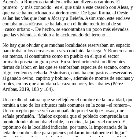
Además, a Romerosa también arribaban diversos caminos. El
primero –y más conocido– es el que unía a este caserío con Aleas, y
que ya se ha mencionado anteriormente. De igual forma, al Oeste
salían las vías que iban a Jócar y a Beleña. Asimismo, este enclave
contaba unas «Eras», se hallaban en el límite meridional de su
«casco urbano». De hecho, se encontraban un poco más elevadas
que las viviendas, debido a lo accidentado del terreno…
No hay que olvidar que muchas localidades reservaban un espacio
para trabajar los cereales una vez concluida la siega. Y Romerosa no
era menos, al constituirse como un pueblo en el que el sector
primario poseía un gran peso. En su territorio existían diferentes
tierras de labor, en las que se sembraban especies de secano, como
trigo, centeno y cebada. Asimismo, contaba con pastos –reservados
al ganado ovino, caprino y bobino–, además de montes de encinas y
robles, en los que abundaba la caza menor y los jabalíes (Pérez
Arribas, 2019, 183 y 184).
Una realidad natural que se reflejó en el nombre de la localidad, que
remitía a uno de los arbustos más comunes en la zona –el romero–.
Un concepto que se veía acompañado por el sufijo «–osa», que
señala profusión. “Madoz exponía que el poblado comprendía un
monte donde abundaba el roble, la encina, la jara y el romero. El
topónimo de la localidad indicaba, por tanto, la importancia de la
leña de combustible para quienes poblaron inicialmente el lugar”