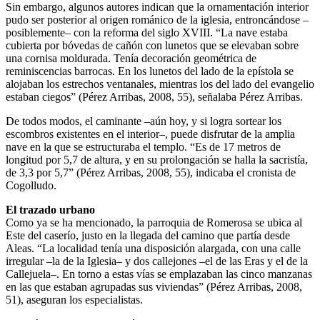
Sin embargo, algunos autores indican que la ornamentación interior
pudo ser posterior al origen románico de la iglesia, entroncándose –
posiblemente– con la reforma del siglo XVIII. “La nave estaba
cubierta por bóvedas de cañón con lunetos que se elevaban sobre
una cornisa moldurada. Tenía decoración geométrica de
reminiscencias barrocas. En los lunetos del lado de la epístola se
alojaban los estrechos ventanales, mientras los del lado del evangelio
estaban ciegos” (Pérez Arribas, 2008, 55), señalaba Pérez Arribas.
De todos modos, el caminante –aún hoy, y si logra sortear los
escombros existentes en el interior–, puede disfrutar de la amplia
nave en la que se estructuraba el templo. “Es de 17 metros de
longitud por 5,7 de altura, y en su prolongación se halla la sacristía,
de 3,3 por 5,7” (Pérez Arribas, 2008, 55), indicaba el cronista de
Cogolludo.
El trazado urbano
Como ya se ha mencionado, la parroquia de Romerosa se ubica al
Este del caserío, justo en la llegada del camino que partía desde
Aleas. “La localidad tenía una disposición alargada, con una calle
irregular –la de la Iglesia– y dos callejones –el de las Eras y el de la
Callejuela–. En torno a estas vías se emplazaban las cinco manzanas
en las que estaban agrupadas sus viviendas” (Pérez Arribas, 2008,
51), aseguran los especialistas.