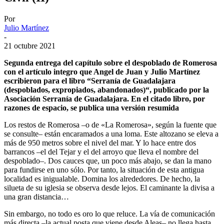
Por
Julio Martínez
-
21 octubre 2021
Segunda entrega del capítulo sobre el despoblado de Romerosa
con el artículo integro que Angel de Juan y Julio Martínez
escribieron para el libro “Serranía de Guadalajara
(despoblados, expropiados, abandonados)“, publicado por la
Asociación Serranía de Guadalajara. En el citado libro, por
razones de espacio, se publica una versión resumida
Los restos de Romerosa –o de «La Romerosa», según la fuente que
se consulte– están encaramados a una loma. Este altozano se eleva a
más de 950 metros sobre el nivel del mar. Y lo hace entre dos
barrancos –el del Tejar y el del arroyo que lleva el nombre del
despoblado–. Dos cauces que, un poco más abajo, se dan la mano
para fundirse en uno sólo. Por tanto, la situación de esta antigua
localidad es inigualable. Domina los alrededores. De hecho, la
silueta de su iglesia se observa desde lejos. El caminante la divisa a
una gran distancia…
Sin embargo, no todo es oro lo que reluce. La vía de comunicación
más directa –la actual posta que viene desde Aleas– no llega hasta