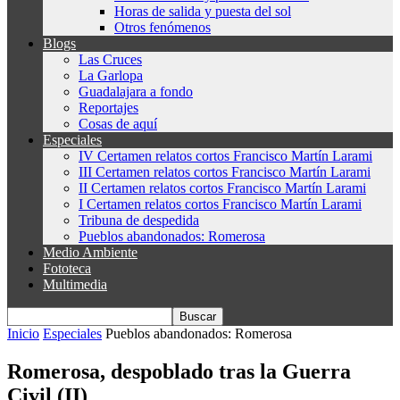
Horas de salida y puesta del sol
Otros fenómenos
Blogs
Las Cruces
La Garlopa
Guadalajara a fondo
Reportajes
Cosas de aquí
Especiales
IV Certamen relatos cortos Francisco Martín Larami
III Certamen relatos cortos Francisco Martín Larami
II Certamen relatos cortos Francisco Martín Larami
I Certamen relatos cortos Francisco Martín Larami
Tribuna de despedida
Pueblos abandonados: Romerosa
Medio Ambiente
Fototeca
Multimedia
Inicio
Especiales
Pueblos abandonados: Romerosa
Romerosa, despoblado tras la Guerra
Civil (II)