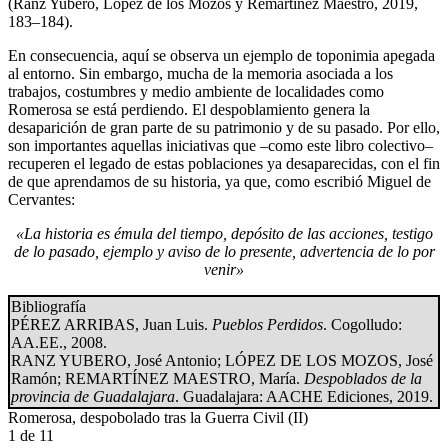
(Ranz Yubero, López de los Mozos y Remartínez Maestro, 2019,
183–184).
En consecuencia, aquí se observa un ejemplo de toponimia apegada
al entorno. Sin embargo, mucha de la memoria asociada a los
trabajos, costumbres y medio ambiente de localidades como
Romerosa se está perdiendo. El despoblamiento genera la
desaparición de gran parte de su patrimonio y de su pasado. Por ello,
son importantes aquellas iniciativas que –como este libro colectivo–
recuperen el legado de estas poblaciones ya desaparecidas, con el fin
de que aprendamos de su historia, ya que, como escribió Miguel de
Cervantes:
«La historia es émula del tiempo, depósito de las acciones, testigo
de lo pasado, ejemplo y aviso de lo presente, advertencia de lo por
venir»
Bibliografía
PÉREZ ARRIBAS, Juan Luis.
Pueblos Perdidos
. Cogolludo:
AA.EE., 2008.
RANZ YUBERO, José Antonio; LÓPEZ DE LOS MOZOS, José
Ramón; REMARTÍNEZ MAESTRO, María.
Despoblados de la
provincia de Guadalajara
. Guadalajara: AACHE Ediciones, 2019.
Romerosa, despobolado tras la Guerra Civil (II)
1
de 11