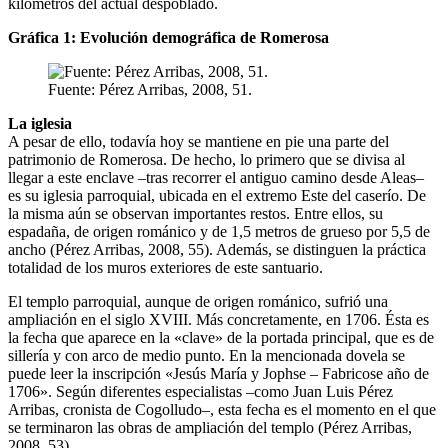
kilómetros del actual despoblado.
Gráfica 1: Evolución demográfica de Romerosa
Fuente: Pérez Arribas, 2008, 51.
La iglesia
A pesar de ello, todavía hoy se mantiene en pie una parte del
patrimonio de Romerosa. De hecho, lo primero que se divisa al
llegar a este enclave –tras recorrer el antiguo camino desde Aleas–
es su iglesia parroquial, ubicada en el extremo Este del caserío. De
la misma aún se observan importantes restos. Entre ellos, su
espadaña, de origen románico y de 1,5 metros de grueso por 5,5 de
ancho (Pérez Arribas, 2008, 55). Además, se distinguen la práctica
totalidad de los muros exteriores de este santuario.
El templo parroquial, aunque de origen románico, sufrió una
ampliación en el siglo XVIII. Más concretamente, en 1706. Ésta es
la fecha que aparece en la «clave» de la portada principal, que es de
sillería y con arco de medio punto. En la mencionada dovela se
puede leer la inscripción «Jesús María y Jophse – Fabricose año de
1706». Según diferentes especialistas –como Juan Luis Pérez
Arribas, cronista de Cogolludo–, esta fecha es el momento en el que
se terminaron las obras de ampliación del templo (Pérez Arribas,
2008, 53).