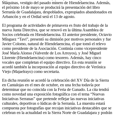
Máquinas, vestigio del pasado minero de Hiendelaencina. Además,
el próximo 14 de mayo se producirá la presentación del libro
Serranía de Guadalajara, despoblados, expropiados abandonados en
Arbancón y en el Ordial será el 13 de agosto.
El programa de actividades de primavera es fruto del trabajo de la
nueva Junta Directiva, que se renovó en la última Asamblea de
Socios celebrada en Hiendelaencina. El anterior presidente, Octavio
Mínguez “Tavi”, presentó su dimisión por motivos personales y fue
Javier Colomo, natural de Hiendelaencina, el que tomó el relevo
como presidente de la Asociación. Continúa como vicepresidente
José María Alonso (Valverde de Los Arroyos), y José Miguel
Llorente (Hiendelaencina) como tesorero. Además, hay cinco
vocales que completan el equipo directivo. En esta reunión se
acordó también la incorporación al equipo directivo de Verónica
Viejo (Majaelrayo) como secretaria.
En dicha reunión se acordó la celebración del XV Día de la Sierra
en Cantalojas en el mes de octubre, en una fecha todavía por
determinar que no coincida con la Feria de Ganado. La cita tendrá
como novedad una exposición fotográfica con el tema “Nuevas
Iniciativas Serranas” que pretende reflejar las nuevas iniciativas
culturales, deportivas o lúdicas de la Serranía. La muestra estará
compuesta por fotografías que recojan iniciativas destacables que se
celebran en la actualidad en la Sierra Norte de Guadalajara y podrán