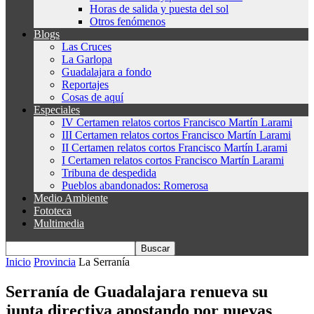
Horas de salida y puesta del sol
Otros fenómenos
Blogs
Las Cruces
La Garlopa
Guadalajara a fondo
Reportajes
Cosas de aquí
Especiales
IV Certamen relatos cortos Francisco Martín Larami
III Certamen relatos cortos Francisco Martín Larami
II Certamen relatos cortos Francisco Martín Larami
I Certamen relatos cortos Francisco Martín Larami
Tribuna de despedida
Pueblos abandonados: Romerosa
Medio Ambiente
Fototeca
Multimedia
Inicio
Provincia
La Serranía
Serranía de Guadalajara renueva su
junta directiva apostando por nuevas