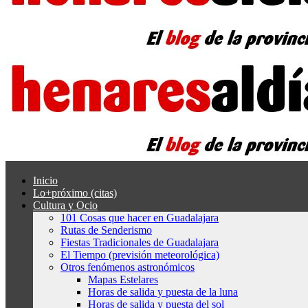
Inicio
Lo+próximo (citas)
Cultura y Ocio
101 Cosas que hacer en Guadalajara
Rutas de Senderismo
Fiestas Tradicionales de Guadalajara
El Tiempo (previsión meteorológica)
Otros fenómenos astronómicos
Mapas Estelares
Horas de salida y puesta de la luna
Horas de salida y puesta del sol