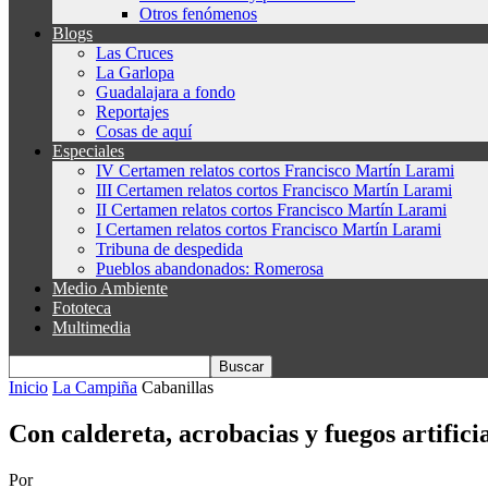
Otros fenómenos
Blogs
Las Cruces
La Garlopa
Guadalajara a fondo
Reportajes
Cosas de aquí
Especiales
IV Certamen relatos cortos Francisco Martín Larami
III Certamen relatos cortos Francisco Martín Larami
II Certamen relatos cortos Francisco Martín Larami
I Certamen relatos cortos Francisco Martín Larami
Tribuna de despedida
Pueblos abandonados: Romerosa
Medio Ambiente
Fototeca
Multimedia
Inicio
La Campiña
Cabanillas
Con caldereta, acrobacias y fuegos artifici
Por