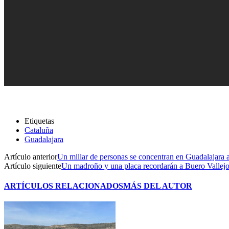
Etiquetas
Cataluña
Guadalajara
Artículo anterior
Un millar de personas se concentran en Guadalajara 
Artículo siguiente
Un madroño y una placa recordarán a Buero Vallejo 
ARTÍCULOS RELACIONADOS
MÁS DEL AUTOR