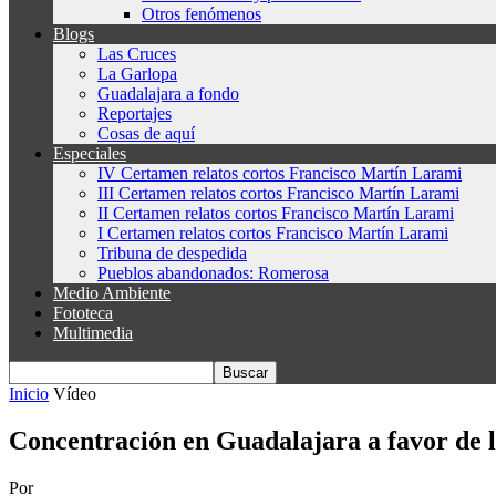
Otros fenómenos
Blogs
Las Cruces
La Garlopa
Guadalajara a fondo
Reportajes
Cosas de aquí
Especiales
IV Certamen relatos cortos Francisco Martín Larami
III Certamen relatos cortos Francisco Martín Larami
II Certamen relatos cortos Francisco Martín Larami
I Certamen relatos cortos Francisco Martín Larami
Tribuna de despedida
Pueblos abandonados: Romerosa
Medio Ambiente
Fototeca
Multimedia
Inicio
Vídeo
Concentración en Guadalajara a favor de 
Por