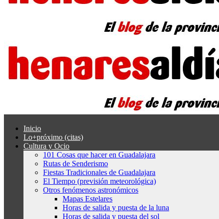
Inicio
Lo+próximo (citas)
Cultura y Ocio
101 Cosas que hacer en Guadalajara
Rutas de Senderismo
Fiestas Tradicionales de Guadalajara
El Tiempo (previsión meteorológica)
Otros fenómenos astronómicos
Mapas Estelares
Horas de salida y puesta de la luna
Horas de salida y puesta del sol