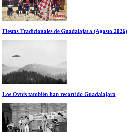
Fiestas Tradicionales de Guadalajara (Agosto 2026)
Los Ovnis también han recorrido Guadalajara