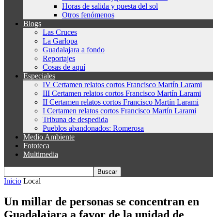
Horas de salida y puesta del sol
Otros fenómenos
Blogs
Las Cruces
La Garlopa
Guadalajara a fondo
Reportajes
Cosas de aquí
Especiales
IV Certamen relatos cortos Francisco Martín Larami
III Certamen relatos cortos Francisco Martín Larami
II Certamen relatos cortos Francisco Martín Larami
I Certamen relatos cortos Francisco Martín Larami
Tribuna de despedida
Pueblos abandonados: Romerosa
Medio Ambiente
Fototeca
Multimedia
Inicio
Local
Un millar de personas se concentran en
Guadalajara a favor de la unidad de