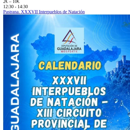
2€ – 10€
12:30
-
14:30
Pastrana. XXXVII Interpueblos de Natación