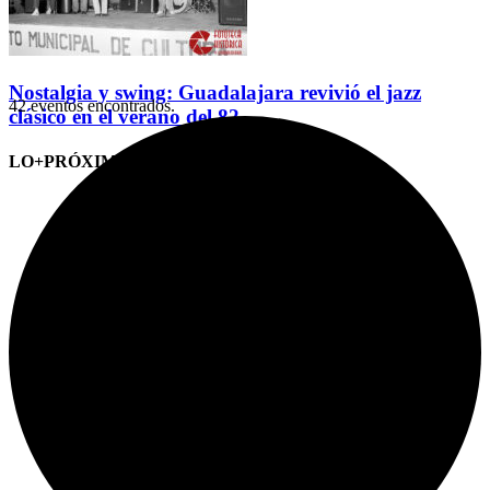
Nostalgia y swing: Guadalajara revivió el jazz
42 eventos encontrados.
clásico en el verano del 82
LO+PRÓXIMO (CITAS)