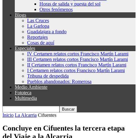
Horas de salida y puesta del sol
Otros fenómenos
Blogs
Las Cruces
La Garlopa
Guadalajara a fondo
Reportajes
Cosas de aquí
Especiales
IV Certamen relatos cortos Francisco Martín Larami
III Certamen relatos cortos Francisco Martín Larami
II Certamen relatos cortos Francisco Martín Larami
I Certamen relatos cortos Francisco Martín Larami
Tribuna de despedida
Pueblos abandonados: Romerosa
Medio Ambiente
Fototeca
Multimedia
Inicio
La Alcarria
Cifuentes
Concluye en Cifuentes la tercera etapa
del Viaje a la Alcarria