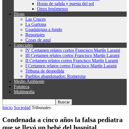
Horas de salida y puesta del sol
Otros fenómenos
Blogs
Las Cruces
La Garlopa
Guadalajara a fondo
Reportajes
Cosas de aquí
Especiales
IV Certamen relatos cortos Francisco Martín Larami
III Certamen relatos cortos Francisco Martín Larami
II Certamen relatos cortos Francisco Martín Larami
I Certamen relatos cortos Francisco Martín Larami
Tribuna de despedida
Pueblos abandonados: Romerosa
Medio Ambiente
Fototeca
Multimedia
Inicio
Sociedad
Tribunales
Condenada a cinco años la falsa pediatra
que se llevó un bebé del hospital