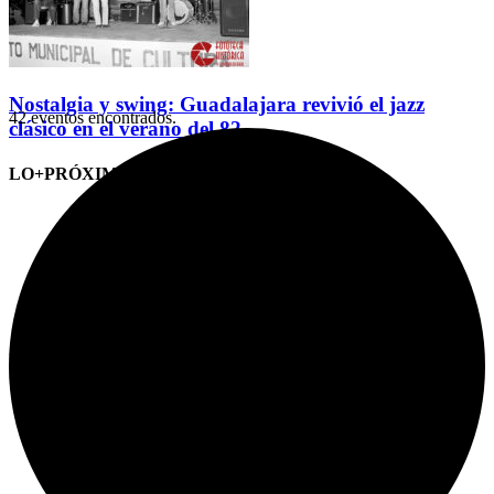
Nostalgia y swing: Guadalajara revivió el jazz
42 eventos encontrados.
clásico en el verano del 82
LO+PRÓXIMO (CITAS)