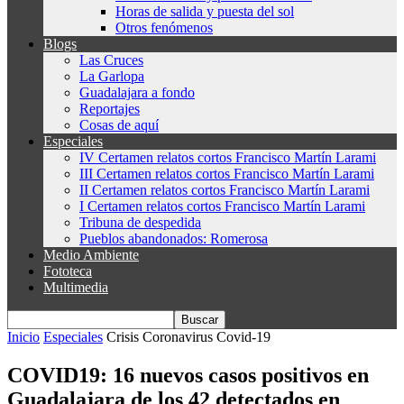
Horas de salida y puesta del sol
Otros fenómenos
Blogs
Las Cruces
La Garlopa
Guadalajara a fondo
Reportajes
Cosas de aquí
Especiales
IV Certamen relatos cortos Francisco Martín Larami
III Certamen relatos cortos Francisco Martín Larami
II Certamen relatos cortos Francisco Martín Larami
I Certamen relatos cortos Francisco Martín Larami
Tribuna de despedida
Pueblos abandonados: Romerosa
Medio Ambiente
Fototeca
Multimedia
Inicio
Especiales
Crisis Coronavirus Covid-19
COVID19: 16 nuevos casos positivos en
Guadalajara de los 42 detectados en