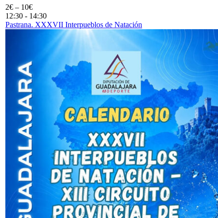
2€ – 10€
12:30
-
14:30
Pastrana. XXXVII Interpueblos de Natación