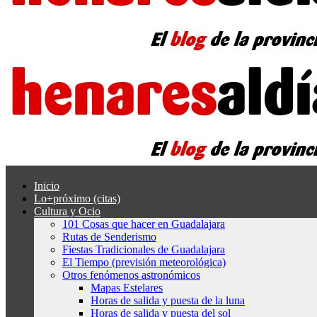
Inicio
Lo+próximo (citas)
Cultura y Ocio
101 Cosas que hacer en Guadalajara
Rutas de Senderismo
Fiestas Tradicionales de Guadalajara
El Tiempo (previsión meteorológica)
Otros fenómenos astronómicos
Mapas Estelares
Horas de salida y puesta de la luna
Horas de salida y puesta del sol