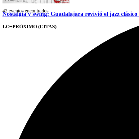
42 eventos encontrados.
Nostalgia y swing: Guadalajara revivió el jazz clásico
LO+PRÓXIMO (CITAS)