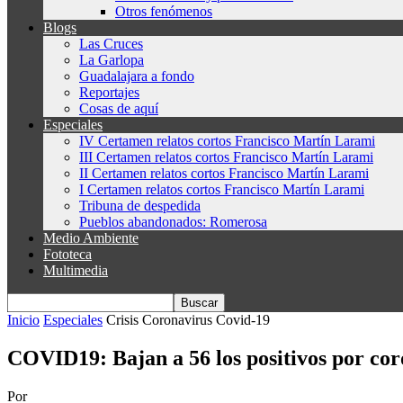
Otros fenómenos
Blogs
Las Cruces
La Garlopa
Guadalajara a fondo
Reportajes
Cosas de aquí
Especiales
IV Certamen relatos cortos Francisco Martín Larami
III Certamen relatos cortos Francisco Martín Larami
II Certamen relatos cortos Francisco Martín Larami
I Certamen relatos cortos Francisco Martín Larami
Tribuna de despedida
Pueblos abandonados: Romerosa
Medio Ambiente
Fototeca
Multimedia
Inicio
Especiales
Crisis Coronavirus Covid-19
COVID19: Bajan a 56 los positivos por cor
Por