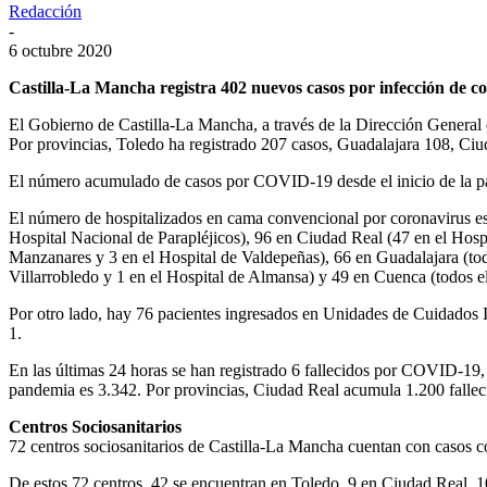
Redacción
-
6 octubre 2020
Castilla-La Mancha registra 402 nuevos casos por infección de c
El Gobierno de Castilla-La Mancha, a través de la Dirección General 
Por provincias, Toledo ha registrado 207 casos, Guadalajara 108, Ci
El número acumulado de casos por COVID-19 desde el inicio de la pa
El número de hospitalizados en cama convencional por coronavirus es 5
Hospital Nacional de Parapléjicos), 96 en Ciudad Real (47 en el Hospi
Manzanares y 3 en el Hospital de Valdepeñas), 66 en Guadalajara (todo
Villarrobledo y 1 en el Hospital de Almansa) y 49 en Cuenca (todos el
Por otro lado, hay 76 pacientes ingresados en Unidades de Cuidados I
1.
En las últimas 24 horas se han registrado 6 fallecidos por COVID-19,
pandemia es 3.342. Por provincias, Ciudad Real acumula 1.200 falle
Centros Sociosanitarios
72 centros sociosanitarios de Castilla-La Mancha cuentan con casos c
De estos 72 centros, 42 se encuentran en Toledo, 9 en Ciudad Real, 