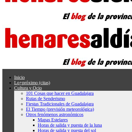
Inicio
Lo+próximo (citas)
Cultura y Ocio
101 Cosas que hacer en Guadalajara
Rutas de Senderismo
Fiestas Tradicionales de Guadalajara
El Tiempo (previsión meteorológica)
Otros fenómenos astronómicos
Mapas Estelares
Horas de salida y puesta de la luna
Horas de salida y puesta del sol