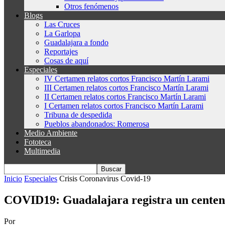
Otros fenómenos
Blogs
Las Cruces
La Garlopa
Guadalajara a fondo
Reportajes
Cosas de aquí
Especiales
IV Certamen relatos cortos Francisco Martín Larami
III Certamen relatos cortos Francisco Martín Larami
II Certamen relatos cortos Francisco Martín Larami
I Certamen relatos cortos Francisco Martín Larami
Tribuna de despedida
Pueblos abandonados: Romerosa
Medio Ambiente
Fototeca
Multimedia
Inicio
Especiales
Crisis Coronavirus Covid-19
COVID19: Guadalajara registra un centenar
Por