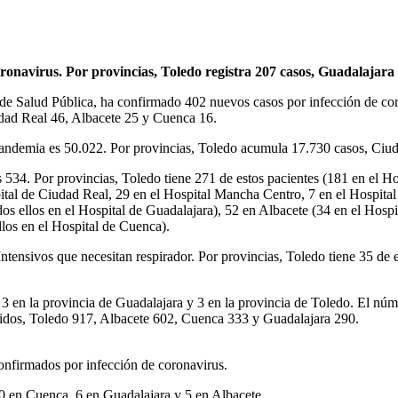
oronavirus. Por provincias, Toledo registra 207 casos, Guadalajar
de Salud Pública, ha confirmado 402 nuevos casos por infección de cor
udad Real 46, Albacete 25 y Cuenca 16.
ndemia es 50.022. Por provincias, Toledo acumula 17.730 casos, Ciud
34. Por provincias, Toledo tiene 271 de estos pacientes (181 en el Hos
tal de Ciudad Real, 29 en el Hospital Mancha Centro, 7 en el Hospital 
s ellos en el Hospital de Guadalajara), 52 en Albacete (34 en el Hospita
los en el Hospital de Cuenca).
ntensivos que necesitan respirador. Por provincias, Toledo tiene 35 de
 3 en la provincia de Guadalajara y 3 en la provincia de Toledo. El n
cidos, Toledo 917, Albacete 602, Cuenca 333 y Guadalajara 290.
onfirmados por infección de coronavirus.
10 en Cuenca, 6 en Guadalajara y 5 en Albacete.