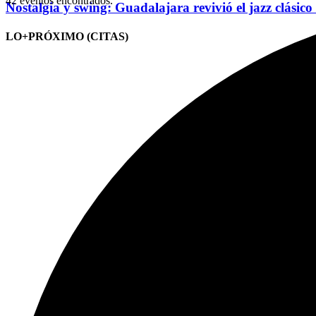
42 eventos encontrados.
Nostalgia y swing: Guadalajara revivió el jazz clásico
LO+PRÓXIMO (CITAS)