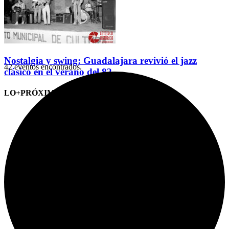
Nostalgia y swing: Guadalajara revivió el jazz
42 eventos encontrados.
clásico en el verano del 82
LO+PRÓXIMO (CITAS)