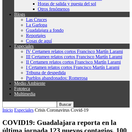
Horas de salida y puesta del sol
Otros fenómenos
Blogs
Las Cruces
La Garlopa
Guadalajara a fondo
Reportajes
Cosas de aquí
Especiales
IV Certamen relatos cortos Francisco Martín Larami
III Certamen relatos cortos Francisco Martín Larami
II Certamen relatos cortos Francisco Martín Larami
I Certamen relatos cortos Francisco Martín Larami
Tribuna de despedida
Pueblos abandonados: Romerosa
Medio Ambiente
Fototeca
Multimedia
Inicio
Especiales
Crisis Coronavirus Covid-19
COVID19: Guadalajara reporta en la
última jornada 123 nuevos contagios, 100