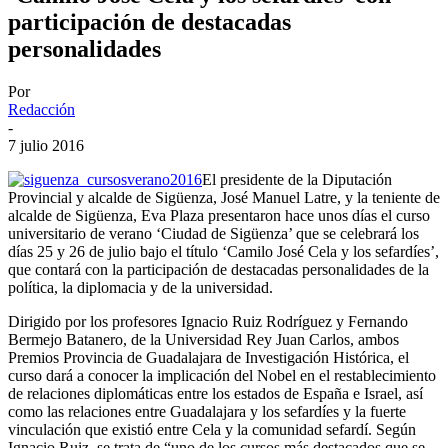
participación de destacadas
personalidades
Por
Redacción
-
7 julio 2016
El presidente de la Diputación
Provincial y alcalde de Sigüenza, José Manuel Latre, y la teniente de
alcalde de Sigüenza, Eva Plaza presentaron hace unos días el curso
universitario de verano ‘Ciudad de Sigüenza’ que se celebrará los
días 25 y 26 de julio bajo el título ‘Camilo José Cela y los sefardíes’,
que contará con la participación de destacadas personalidades de la
política, la diplomacia y de la universidad.
Dirigido por los profesores Ignacio Ruiz Rodríguez y Fernando
Bermejo Batanero, de la Universidad Rey Juan Carlos, ambos
Premios Provincia de Guadalajara de Investigación Histórica, el
curso dará a conocer la implicación del Nobel en el restablecimiento
de relaciones diplomáticas entre los estados de España e Israel, así
como las relaciones entre Guadalajara y los sefardíes y la fuerte
vinculación que existió entre Cela y la comunidad sefardí. Según
Ignacio Ruiz, se trata de “uno de los cursos más destacados que se