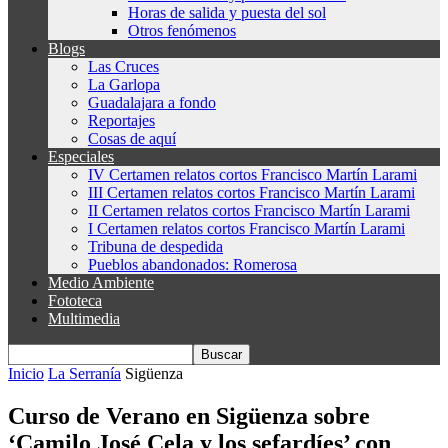
Horas de salida y puesta del sol
Otros fenómenos
Blogs
Las Cruces
La Garlopa
Guadalajara a fondo
Reportajes
Cosas de aquí
Especiales
IV Certamen relatos cortos Francisco Martín Larami
III Certamen relatos cortos Francisco Martín Larami
II Certamen relatos cortos Francisco Martín Larami
I Certamen relatos cortos Francisco Martín Larami
Tribuna de despedida
Pueblos abandonados: Romerosa
Medio Ambiente
Fototeca
Multimedia
Inicio
La Serranía
Sigüenza
Curso de Verano en Sigüenza sobre
‘Camilo José Cela y los sefardíes’ con