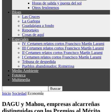
Horas de salida y puesta del sol
Otros fenómenos
Blogs
Las Cruces
La Garlopa
Guadalajara a fondo
Reportajes
Cosas de aquí
Especiales
IV Certamen relatos cortos Francisco Martín Larami
III Certamen relatos cortos Francisco Martín Larami
II Certamen relatos cortos Francisco Martín Larami
I Certamen relatos cortos Francisco Martín Larami
Tribuna de despedida
Pueblos abandonados: Romerosa
Medio Ambiente
Fototeca
Multimedia
Inicio
Sociedad
Economía
DAGU y Mahou, empresas alcarreñas
distinguidas con los Premios al Mérito