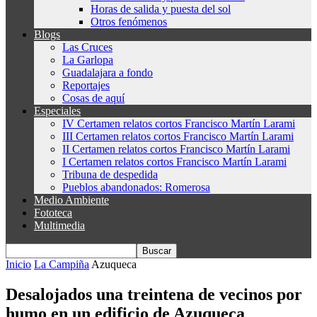
Horas de salida y puesta del sol
Otros fenómenos
Blogs
Las Cruces
La Garlopa
Guadalajara a fondo
Reportajes
Cosas de aquí
Especiales
IV Certamen relatos cortos Francisco Martín Larami
III Certamen relatos cortos Francisco Martín Larami
II Certamen relatos cortos Francisco Martín Larami
I Certamen relatos cortos Francisco Martín Larami
Tribuna de despedida
Pueblos abandonados: Romerosa
Medio Ambiente
Fototeca
Multimedia
Inicio
La Campiña
Azuqueca
Desalojados una treintena de vecinos por
humo en un edificio de Azuqueca