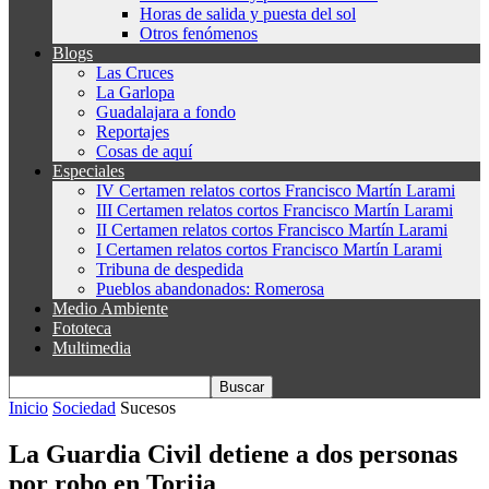
Horas de salida y puesta del sol
Otros fenómenos
Blogs
Las Cruces
La Garlopa
Guadalajara a fondo
Reportajes
Cosas de aquí
Especiales
IV Certamen relatos cortos Francisco Martín Larami
III Certamen relatos cortos Francisco Martín Larami
II Certamen relatos cortos Francisco Martín Larami
I Certamen relatos cortos Francisco Martín Larami
Tribuna de despedida
Pueblos abandonados: Romerosa
Medio Ambiente
Fototeca
Multimedia
Inicio
Sociedad
Sucesos
La Guardia Civil detiene a dos personas
por robo en Torija