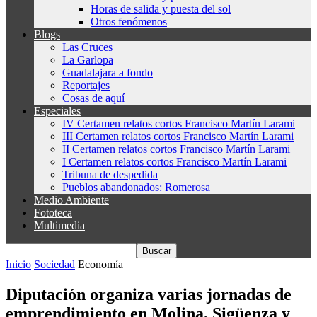
Horas de salida y puesta del sol
Otros fenómenos
Blogs
Las Cruces
La Garlopa
Guadalajara a fondo
Reportajes
Cosas de aquí
Especiales
IV Certamen relatos cortos Francisco Martín Larami
III Certamen relatos cortos Francisco Martín Larami
II Certamen relatos cortos Francisco Martín Larami
I Certamen relatos cortos Francisco Martín Larami
Tribuna de despedida
Pueblos abandonados: Romerosa
Medio Ambiente
Fototeca
Multimedia
Inicio
Sociedad
Economía
Diputación organiza varias jornadas de
emprendimiento en Molina, Sigüenza y