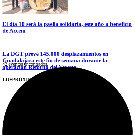
El día 10 será la paella solidaria, este año a beneficio
de Accem
La DGT prevé 145.000 desplazamientos en
Guadalajara este fin de semana durante la
42 eventos encontrados.
operación Retorno del Verano
LO+PRÓXIMO (CITAS)