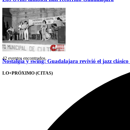
42 eventos encontrados.
Nostalgia y swing: Guadalajara revivió el jazz clásico
LO+PRÓXIMO (CITAS)