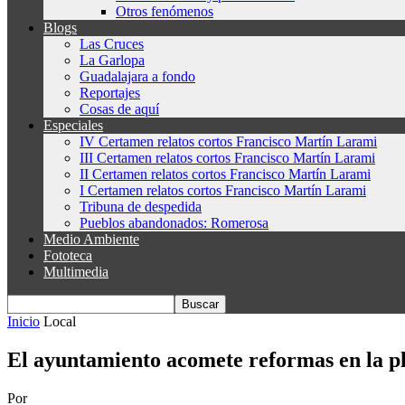
Otros fenómenos
Blogs
Las Cruces
La Garlopa
Guadalajara a fondo
Reportajes
Cosas de aquí
Especiales
IV Certamen relatos cortos Francisco Martín Larami
III Certamen relatos cortos Francisco Martín Larami
II Certamen relatos cortos Francisco Martín Larami
I Certamen relatos cortos Francisco Martín Larami
Tribuna de despedida
Pueblos abandonados: Romerosa
Medio Ambiente
Fototeca
Multimedia
Inicio
Local
El ayuntamiento acomete reformas en la pla
Por