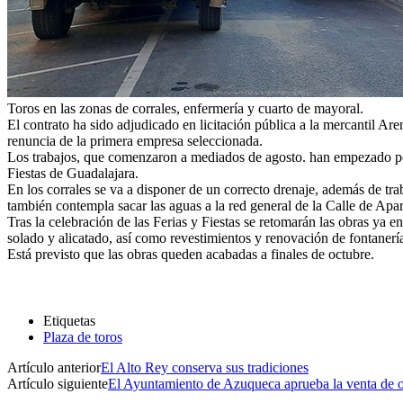
Toros en las zonas de corrales, enfermería y cuarto de mayoral.
El contrato ha sido adjudicado en licitación pública a la mercantil A
renuncia de la primera empresa seleccionada.
Los trabajos, que comenzaron a mediados de agosto. han empezado por l
Fiestas de Guadalajara.
En los corrales se va a disponer de un correcto drenaje, además de tra
también contempla sacar las aguas a la red general de la Calle de Apa
Tras la celebración de las Ferias y Fiestas se retomarán las obras ya e
solado y alicatado, así como revestimientos y renovación de fontanería, 
Está previsto que las obras queden acabadas a finales de octubre.
Etiquetas
Plaza de toros
Artículo anterior
El Alto Rey conserva sus tradiciones
Artículo siguiente
El Ayuntamiento de Azuqueca aprueba la venta de ot