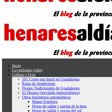
Inicio
Lo+próximo (citas)
Cultura y Ocio
101 Cosas que hacer en Guadalajara
Rutas de Senderismo
Fiestas Tradicionales de Guadalajara
El Tiempo (previsión meteorológica)
Otros fenómenos astronómicos
Mapas Estelares
Horas de salida y puesta de la luna
Horas de salida y puesta del sol