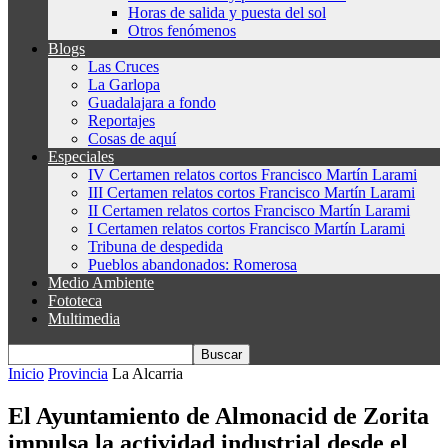
Horas de salida y puesta del sol
Otros fenómenos
Blogs
Las Cruces
La Garlopa
Guadalajara a fondo
Reportajes
Cosas de aquí
Especiales
IV Certamen relatos cortos Francisco Martín Larami
III Certamen relatos cortos Francisco Martín Larami
II Certamen relatos cortos Francisco Martín Larami
I Certamen relatos cortos Francisco Martín Larami
Tribuna de despedida
Pueblos abandonados: Romerosa
Medio Ambiente
Fototeca
Multimedia
Inicio
Provincia
La Alcarria
El Ayuntamiento de Almonacid de Zorita
impulsa la actividad industrial desde el