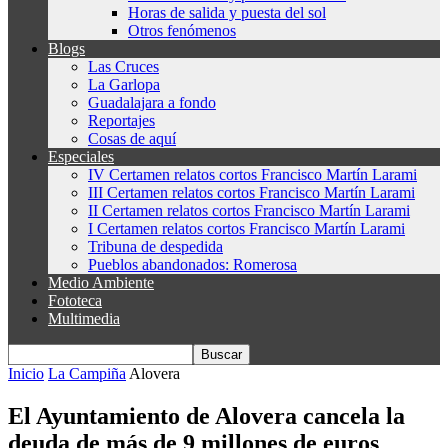
Horas de salida y puesta del sol
Otros fenómenos
Blogs
Las Cruces
La Garlopa
Guadalajara a fondo
Reportajes
Cosas de aquí
Especiales
IV Certamen relatos cortos Francisco Martín Larami
III Certamen relatos cortos Francisco Martín Larami
II Certamen relatos cortos Francisco Martín Larami
I Certamen relatos cortos Francisco Martín Larami
Tribuna de despedida
Pueblos abandonados: Romerosa
Medio Ambiente
Fototeca
Multimedia
Inicio
La Campiña
Alovera
El Ayuntamiento de Alovera cancela la
deuda de más de 9 millones de euros