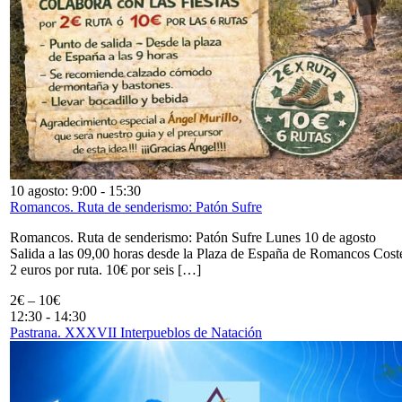
10 agosto: 9:00
-
15:30
Romancos. Ruta de senderismo: Patón Sufre
Romancos. Ruta de senderismo: Patón Sufre Lunes 10 de agosto
Salida a las 09,00 horas desde la Plaza de España de Romancos Cost
2 euros por ruta. 10€ por seis […]
2€ – 10€
12:30
-
14:30
Pastrana. XXXVII Interpueblos de Natación