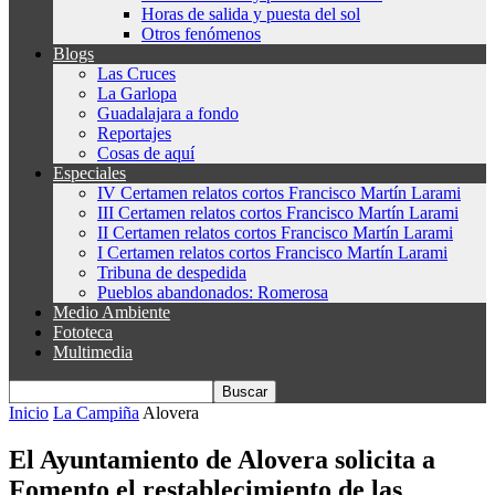
Horas de salida y puesta del sol
Otros fenómenos
Blogs
Las Cruces
La Garlopa
Guadalajara a fondo
Reportajes
Cosas de aquí
Especiales
IV Certamen relatos cortos Francisco Martín Larami
III Certamen relatos cortos Francisco Martín Larami
II Certamen relatos cortos Francisco Martín Larami
I Certamen relatos cortos Francisco Martín Larami
Tribuna de despedida
Pueblos abandonados: Romerosa
Medio Ambiente
Fototeca
Multimedia
Inicio
La Campiña
Alovera
El Ayuntamiento de Alovera solicita a
Fomento el restablecimiento de las