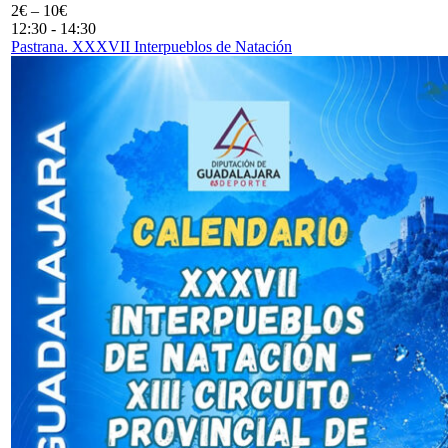
2€ – 10€
12:30
-
14:30
Pastrana. XXXVII Interpueblos de Natación