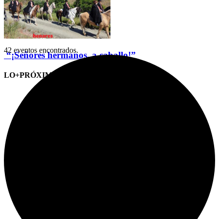
42 eventos encontrados.
“¡Señores hermanos, a caballo!”
LO+PRÓXIMO (CITAS)