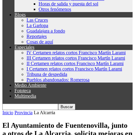
Horas de salida y puesta del sol
Otros fenómenos
Blogs
Las Cruces
La Garlopa
Guadalajara a fondo
Reportajes
Cosas de aquí
Especiales
IV Certamen relatos cortos Francisco Martín Larami
III Certamen relatos cortos Francisco Martín Larami
II Certamen relatos cortos Francisco Martín Larami
I Certamen relatos cortos Francisco Martín Larami
Tribuna de despedida
Pueblos abandonados: Romerosa
Medio Ambiente
Fototeca
Multimedia
Inicio
Provincia
La Alcarria
El Ayuntamiento de Fuentenovilla, junto
a otros de La Alcarria, solicita mejoras en