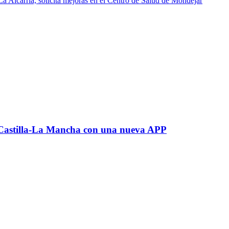
La Alcarria, solicita mejoras en el Centro de Salud de Mondéjar
r Castilla-La Mancha con una nueva APP