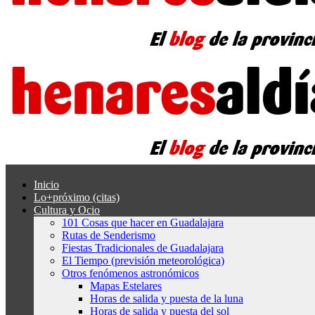
Inicio
Lo+próximo (citas)
Cultura y Ocio
101 Cosas que hacer en Guadalajara
Rutas de Senderismo
Fiestas Tradicionales de Guadalajara
El Tiempo (previsión meteorológica)
Otros fenómenos astronómicos
Mapas Estelares
Horas de salida y puesta de la luna
Horas de salida y puesta del sol