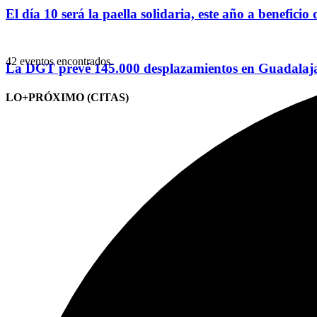
El día 10 será la paella solidaria, este año a benefici
42 eventos encontrados.
La DGT prevé 145.000 desplazamientos en Guadalajar
LO+PRÓXIMO (CITAS)