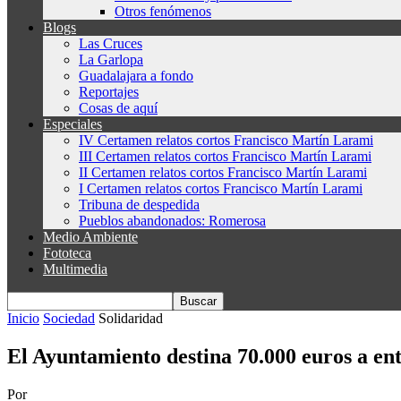
Otros fenómenos
Blogs
Las Cruces
La Garlopa
Guadalajara a fondo
Reportajes
Cosas de aquí
Especiales
IV Certamen relatos cortos Francisco Martín Larami
III Certamen relatos cortos Francisco Martín Larami
II Certamen relatos cortos Francisco Martín Larami
I Certamen relatos cortos Francisco Martín Larami
Tribuna de despedida
Pueblos abandonados: Romerosa
Medio Ambiente
Fototeca
Multimedia
Inicio
Sociedad
Solidaridad
El Ayuntamiento destina 70.000 euros a enti
Por