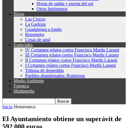
Horas de salida y puesta del sol
Otros fenómenos
Blogs
Las Cruces
La Garlopa
Guadalajara a fondo
Reportajes
Cosas de aquí
Especiales
IV Certamen relatos cortos Francisco Martín Larami
III Certamen relatos cortos Francisco Martín Larami
II Certamen relatos cortos Francisco Martín Larami
I Certamen relatos cortos Francisco Martín Larami
Tribuna de despedida
Pueblos abandonados: Romerosa
Medio Ambiente
Fototeca
Multimedia
Inicio
Hemeroteca
El Ayuntamiento obtiene un superávit de
592.000 euros