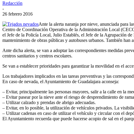
Redacción
-
26 febrero 2016
Ante la alerta naranja por nieve, anunciada para l
Centro de Coordinación Operativa de la Administración Local (CECOPA
el Jefe de la Policía Local, Julio Establés, el Jefe de la Agrupación d
mantenimiento de obras públicas y autobuses urbanos. También han as
Ante dicha alerta, se van a adoptar las correspondientes medidas preve
centros sanitarios y centros escolares.
Se van a establecer prioridades para garantizar la movilidad en el acceso
Los trabajadores implicados en las tareas preventivas y las correspondi
En caso de nevada, el Ayuntamiento de Guadalajara aconseja:
– Evitar, principalmente las personas mayores, salir a la calle en la me
– Evitar pasear por la nieve ante el riesgo de desprendimiento de rama
– Utilizar calzado y prendas de abrigo adecuadas.
– Evitar, en lo posible, la utilización de vehículos privados. La visib
– Utilizar cadenas en caso de utilizar el vehículo y circular con el depós
El Ayuntamiento recuerda que puede hacerse acopio de sal en el parque