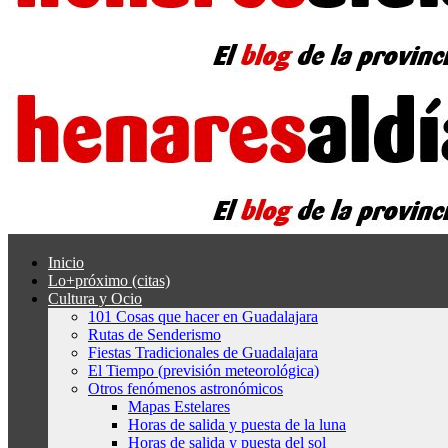
Inicio
Lo+próximo (citas)
Cultura y Ocio
101 Cosas que hacer en Guadalajara
Rutas de Senderismo
Fiestas Tradicionales de Guadalajara
El Tiempo (previsión meteorológica)
Otros fenómenos astronómicos
Mapas Estelares
Horas de salida y puesta de la luna
Horas de salida y puesta del sol