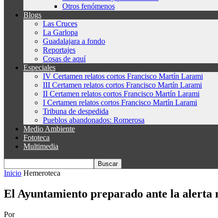
Otros fenómenos
Blogs
Las Cruces
La Garlopa
Guadalajara a fondo
Reportajes
Cosas de aquí
Especiales
IV Certamen relatos cortos Francisco Martín Larami
III Certamen relatos cortos Francisco Martín Larami
II Certamen relatos cortos Francisco Martín Larami
I Certamen relatos cortos Francisco Martín Larami
Tribuna de despedida
Pueblos abandonados: Romerosa
Medio Ambiente
Fototeca
Multimedia
Inicio
Hemeroteca
El Ayuntamiento preparado ante la alerta 
Por