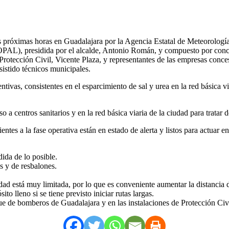
as próximas horas en Guadalajara por la Agencia Estatal de Meteorología
L), presidida por el alcalde, Antonio Román, y compuesto por concejal
e Protección Civil, Vicente Plaza, y representantes de las empresas conces
istido técnicos municipales.
ntivas, consistentes en el esparcimiento de sal y urea en la red básica 
 a centros sanitarios y en la red básica viaria de la ciudad para tratar d
entes a la fase operativa están en estado de alerta y listos para actuar
dida de lo posible.
s y de resbalones.
ilidad está muy limitada, por lo que es conveniente aumentar la distanci
ito lleno si se tiene previsto iniciar rutas largas.
 de bomberos de Guadalajara y en las instalaciones de Protección Civil