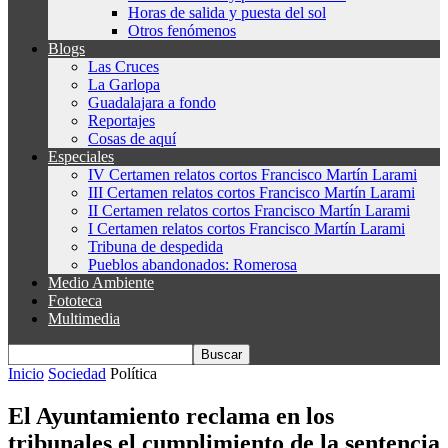
Horas de salida y puesta del sol
Otros fenómenos
Blogs
Las Cruces
La Garlopa
Guadalajara a fondo
Reportajes
Cosas de aquí
Especiales
IV Certamen relatos cortos Francisco Martín Larami
III Certamen relatos cortos Francisco Martín Larami
II Certamen relatos cortos Francisco Martín Larami
I Certamen relatos cortos Francisco Martín Larami
Tribuna de despedida
Pueblos abandonados: Romerosa
Medio Ambiente
Fototeca
Multimedia
Inicio
Sociedad
Política
El Ayuntamiento reclama en los
tribunales el cumplimiento de la sentencia