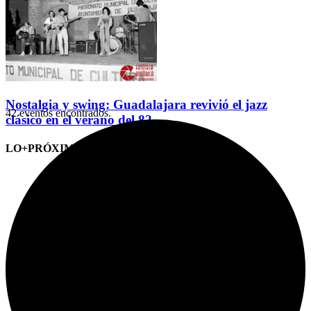
Nostalgia y swing: Guadalajara revivió el jazz
42 eventos encontrados.
clásico en el verano del 82
LO+PRÓXIMO (CITAS)