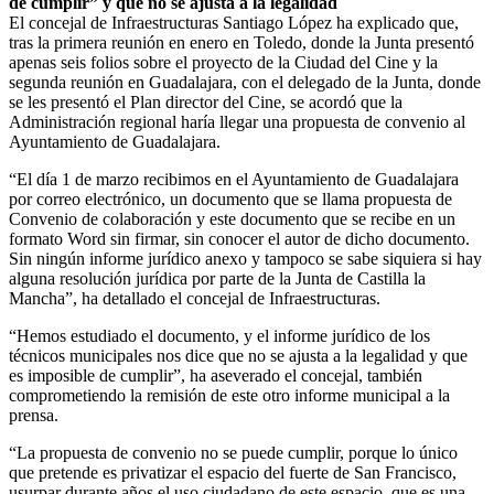
de cumplir” y que no se ajusta a la legalidad
El concejal de Infraestructuras Santiago López ha explicado que,
tras la primera reunión en enero en Toledo, donde la Junta presentó
apenas seis folios sobre el proyecto de la Ciudad del Cine y la
segunda reunión en Guadalajara, con el delegado de la Junta, donde
se les presentó el Plan director del Cine, se acordó que la
Administración regional haría llegar una propuesta de convenio al
Ayuntamiento de Guadalajara.
“El día 1 de marzo recibimos en el Ayuntamiento de Guadalajara
por correo electrónico, un documento que se llama propuesta de
Convenio de colaboración y este documento que se recibe en un
formato Word sin firmar, sin conocer el autor de dicho documento.
Sin ningún informe jurídico anexo y tampoco se sabe siquiera si hay
alguna resolución jurídica por parte de la Junta de Castilla la
Mancha”, ha detallado el concejal de Infraestructuras.
“Hemos estudiado el documento, y el informe jurídico de los
técnicos municipales nos dice que no se ajusta a la legalidad y que
es imposible de cumplir”, ha aseverado el concejal, también
comprometiendo la remisión de este otro informe municipal a la
prensa.
“La propuesta de convenio no se puede cumplir, porque lo único
que pretende es privatizar el espacio del fuerte de San Francisco,
usurpar durante años el uso ciudadano de este espacio, que es una