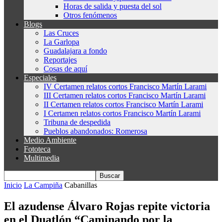
Horas de salida y puesta del sol
Otros fenómenos
Blogs
Las Cruces
La Garlopa
Guadalajara a fondo
Reportajes
Cosas de aquí
Especiales
IV Certamen relatos cortos Francisco Martín Larami
III Certamen relatos cortos Francisco Martín Larami
II Certamen relatos cortos Francisco Martín Larami
I Certamen relatos cortos Francisco Martín Larami
Tribuna de despedida
Pueblos abandonados: Romerosa
Medio Ambiente
Fototeca
Multimedia
Inicio
La Campiña
Cabanillas
El azudense Álvaro Rojas repite victoria
en el Duatlón “Caminando por la