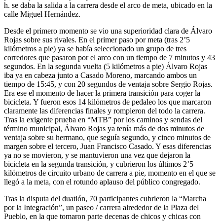
h. se daba la salida a la carrera desde el arco de meta, ubicado en la
calle Miguel Hernández.
Desde el primero momento se vio una superioridad clara de Álvaro
Rojas sobre sus rivales. En el primer paso por meta (tras 2’5
kilómetros a pie) ya se había seleccionado un grupo de tres
corredores que pasaron por el arco con un tiempo de 7 minutos y 43
segundos. En la segunda vuelta (5 kilómetros a pie) Álvaro Rojas
iba ya en cabeza junto a Casado Moreno, marcando ambos un
tiempo de 15:45, y con 20 segundos de ventaja sobre Sergio Rojas.
Era ese el momento de hacer la primera transición para coger la
bicicleta. Y fueron esos 14 kilómetros de pedaleo los que marcaron
claramente las diferencias finales y rompieron del todo la carrera.
Tras la exigente prueba en “MTB” por los caminos y sendas del
término municipal, Álvaro Rojas ya tenía más de dos minutos de
ventaja sobre su hermano, que seguía segundo, y cinco minutos de
margen sobre el tercero, Juan Francisco Casado. Y esas diferencias
ya no se movieron, y se mantuvieron una vez que dejaron la
bicicleta en la segunda transición, y cubrieron los últimos 2’5
kilómetros de circuito urbano de carrera a pie, momento en el que se
llegó a la meta, con el rotundo aplauso del público congregado.
Tras la disputa del duatlón, 70 participantes cubrieron la “Marcha
por la Integración”, un paseo / carrera alrededor de la Plaza del
Pueblo, en la que tomaron parte decenas de chicos y chicas con