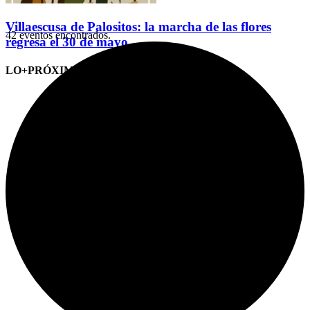
Villaescusa de Palositos: la marcha de las flores
42 eventos encontrados.
regresa el 30 de mayo
LO+PRÓXIMO (CITAS)