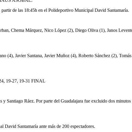
 BAUHAUS ASOBAL.
 partir de las 18:45h en el Polideportivo Municipal David Santamaría.
 Orban, Chema Márquez, Nico López (2), Diego Oliva (1), Janos Levente
yano (4), Javier Santana, Javier Muñoz (4), Roberto Sánchez (2), Tomá
7-24, 19-27, 19-31 FINAL
das y Santiago Ráez. Por parte del Guadalajara fue excluido dos minu
pal David Santamaría ante más de 200 espectadores.