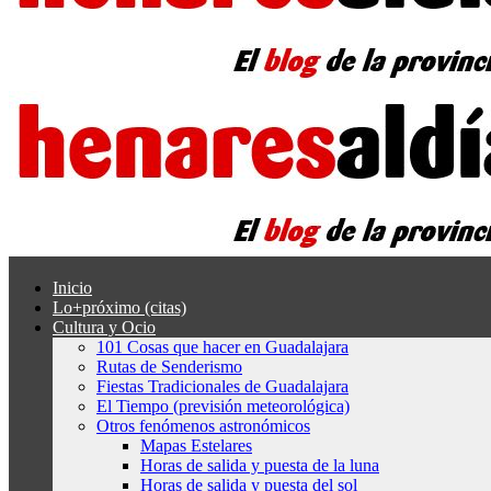
Inicio
Lo+próximo (citas)
Cultura y Ocio
101 Cosas que hacer en Guadalajara
Rutas de Senderismo
Fiestas Tradicionales de Guadalajara
El Tiempo (previsión meteorológica)
Otros fenómenos astronómicos
Mapas Estelares
Horas de salida y puesta de la luna
Horas de salida y puesta del sol