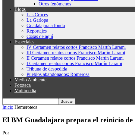
Otros fenómenos
Blogs
Las Cruces
La Garlopa
Guadalajara a fondo
Reportajes
Cosas de aquí
Especiales
IV Certamen relatos cortos Francisco Martín Larami
III Certamen relatos cortos Francisco Martín Larami
II Certamen relatos cortos Francisco Martín Larami
I Certamen relatos cortos Francisco Martín Larami
Tribuna de despedida
Pueblos abandonados: Romerosa
Medio Ambiente
Fototeca
Multimedia
Inicio
Hemeroteca
El BM Guadalajara prepara el reinicio de
Por