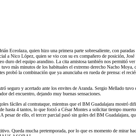
rián Eceolaza, quien hizo una primera parte sobresaliente, con paradas
ial a Nico López, quien se vio con su ex compañero de posición, José
o duro del equipo arandino. La cita amistosa también nos permitió ver 
 tuvo más minutos de los habituales el extremo derecho Nacho Moya, de
tes probó la combinación que ya anunciaba en rueda de prensa: el recié
tró seguro y acertado ante los envites de Aranda. Sergio Mellado tuvo 
ugador del encuentro, dejando muy buenas sensaciones.
oles fáciles al contrataque, mientras que el BM Guadalajara mostró dific
e hasta 4 tantos, lo que forzó a César Montes a solicitar tiempo muer
 A pesar de ello, el tercer parcial pasó sin goles del BM Guadalajara, q
titivo. Queda mucha pretemporada, por lo que es momento de mirar hacia