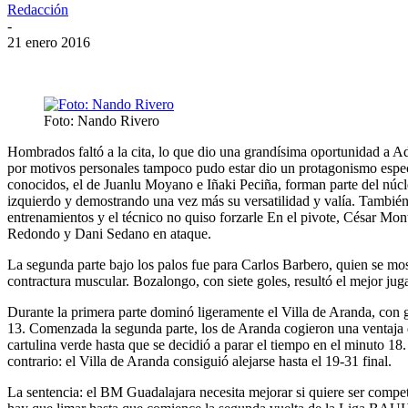
Redacción
-
21 enero 2016
Foto: Nando Rivero
Hombrados faltó a la cita, lo que dio una grandísima oportunidad a Ad
por motivos personales tampoco pudo estar dio un protagonismo espec
conocidos, el de Juanlu Moyano e Iñaki Peciña, forman parte del núcle
izquierdo y demostrando una vez más su versatilidad y valía. También
entrenamientos y el técnico no quiso forzarle En el pivote, César Mon
Redondo y Dani Sedano en ataque.
La segunda parte bajo los palos fue para Carlos Barbero, quien se mos
contractura muscular. Bozalongo, con siete goles, resultó el mejor j
Durante la primera parte dominó ligeramente el Villa de Aranda, con g
13. Comenzada la segunda parte, los de Aranda cogieron una ventaja d
cartulina verde hasta que se decidió a parar el tiempo en el minuto 18.
contrario: el Villa de Aranda consiguió alejarse hasta el 19-31 final.
La sentencia: el BM Guadalajara necesita mejorar si quiere ser compe