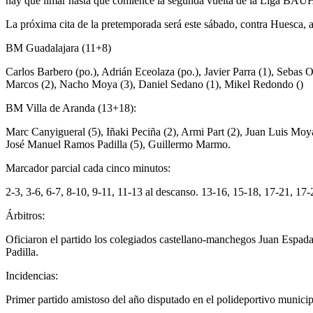
hay que limar hasta que comience la segunda vuelta de la Liga
La próxima cita de la pretemporada será este sábado, contra Huesca, a
BM Guadalajara (11+8)
Carlos Barbero (po.), Adrián Eceolaza (po.), Javier Parra (1), Sebas
Marcos (2), Nacho Moya (3), Daniel Sedano (1), Mikel Redondo ()
BM Villa de Aranda (13+18):
Marc Canyigueral (5), Iñaki Peciña (2), Armi Part (2), Juan Luis Mo
José Manuel Ramos Padilla (5), Guillermo Marmo.
Marcador parcial cada cinco minutos:
2-3, 3-6, 6-7, 8-10, 9-11, 11-13 al descanso. 13-16, 15-18, 17-21, 1
Árbitros:
Oficiaron el partido los colegiados castellano-manchegos Juan Espa
Padilla.
Incidencias:
Primer partido amistoso del año disputado en el polideportivo munici