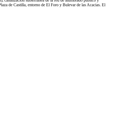
s), canalización subterránea de la red de alumbrado público y
Plaza de Castilla, entorno de El Foro y Bulevar de las Acacias. El