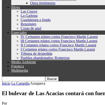
Otros fenómenos
Blogs
Las Cruces
La Garlopa
Guadalajara a fondo
Reportajes
Cosas de aquí
Especiales
IV Certamen relatos cortos Francisco Martín Larami
III Certamen relatos cortos Francisco Martín Larami
II Certamen relatos cortos Francisco Martín Larami
I Certamen relatos cortos Francisco Martín Larami
Tribuna de despedida
Pueblos abandonados: Romerosa
Medio Ambiente
Fototeca
Multimedia
Inicio
La Campiña
Azuqueca
El bulevar de Las Acacias contará con fuent
Por