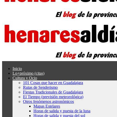
Inicio
Lo+próximo (citas)
Cultura y Ocio
101 Cosas que hacer en Guadalajara
Rutas de Senderismo
Fiestas Tradicionales de Guadalajara
El Tiempo (previsión meteorológica)
Otros fenómenos astronómicos
Mapas Estelares
Horas de salida y puesta de la luna
Horas de salida y puesta del sol