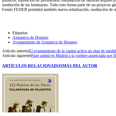
públicos, reposición de pavimentos, eliminación de barreras arquitect
sustitución de las luminarias. Todo esto forma parte de un proyecto gl
Fondo FEDER permitirá también nueva señalización, sustitución de m
Etiquetas
Azuqueca de Henares
Ayuntamiento de Azuqueca de Henares
Artículo anterior
El ayuntamiento de la capital activa un plan de medida
Artículo siguiente
Page asitirá en Madrid a la cumbre auspiciada por 
ARTÍCULOS RELACIONADOS
MÁS DEL AUTOR