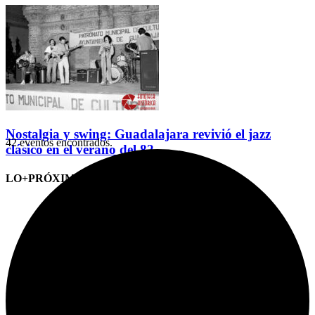
Nostalgia y swing: Guadalajara revivió el jazz
42 eventos encontrados.
clásico en el verano del 82
LO+PRÓXIMO (CITAS)