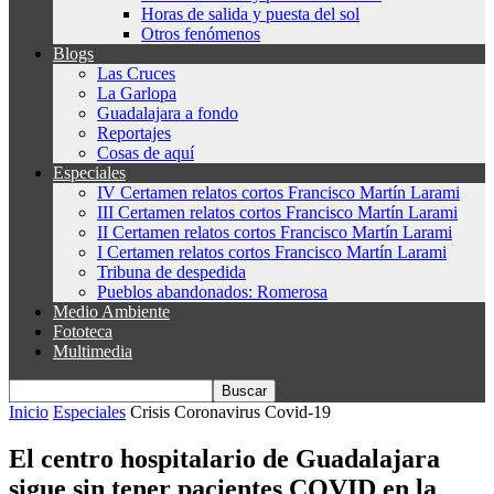
Horas de salida y puesta del sol
Otros fenómenos
Blogs
Las Cruces
La Garlopa
Guadalajara a fondo
Reportajes
Cosas de aquí
Especiales
IV Certamen relatos cortos Francisco Martín Larami
III Certamen relatos cortos Francisco Martín Larami
II Certamen relatos cortos Francisco Martín Larami
I Certamen relatos cortos Francisco Martín Larami
Tribuna de despedida
Pueblos abandonados: Romerosa
Medio Ambiente
Fototeca
Multimedia
Inicio
Especiales
Crisis Coronavirus Covid-19
El centro hospitalario de Guadalajara
sigue sin tener pacientes COVID en la