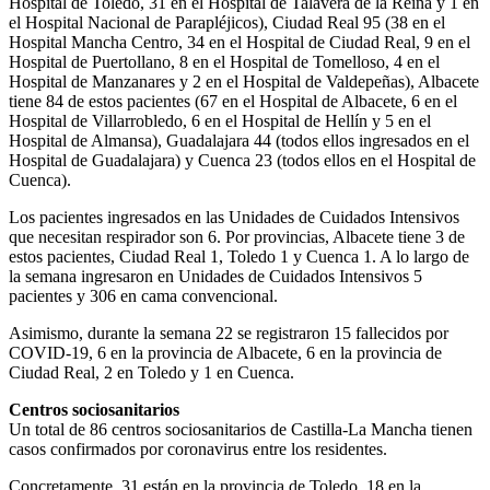
Hospital de Toledo, 31 en el Hospital de Talavera de la Reina y 1 en
el Hospital Nacional de Parapléjicos), Ciudad Real 95 (38 en el
Hospital Mancha Centro, 34 en el Hospital de Ciudad Real, 9 en el
Hospital de Puertollano, 8 en el Hospital de Tomelloso, 4 en el
Hospital de Manzanares y 2 en el Hospital de Valdepeñas), Albacete
tiene 84 de estos pacientes (67 en el Hospital de Albacete, 6 en el
Hospital de Villarrobledo, 6 en el Hospital de Hellín y 5 en el
Hospital de Almansa), Guadalajara 44 (todos ellos ingresados en el
Hospital de Guadalajara) y Cuenca 23 (todos ellos en el Hospital de
Cuenca).
Los pacientes ingresados en las Unidades de Cuidados Intensivos
que necesitan respirador son 6. Por provincias, Albacete tiene 3 de
estos pacientes, Ciudad Real 1, Toledo 1 y Cuenca 1. A lo largo de
la semana ingresaron en Unidades de Cuidados Intensivos 5
pacientes y 306 en cama convencional.
Asimismo, durante la semana 22 se registraron 15 fallecidos por
COVID-19, 6 en la provincia de Albacete, 6 en la provincia de
Ciudad Real, 2 en Toledo y 1 en Cuenca.
Centros sociosanitarios
Un total de 86 centros sociosanitarios de Castilla-La Mancha tienen
casos confirmados por coronavirus entre los residentes.
Concretamente, 31 están en la provincia de Toledo, 18 en la