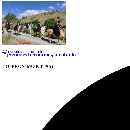
42 eventos encontrados.
“¡Señores hermanos, a caballo!”
LO+PRÓXIMO (CITAS)