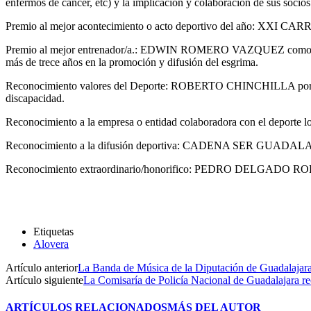
enfermos de cáncer, etc) y la implicación y colaboración de sus socios 
Premio al mejor acontecimiento o acto deportivo del año: XXI CA
Premio al mejor entrenador/a.: EDWIN ROMERO VAZQUEZ como monito
más de trece años en la promoción y difusión del esgrima.
Reconocimiento valores del Deporte: ROBERTO CHINCHILLA por el pro
discapacidad.
Reconocimiento a la empresa o entidad colaboradora con el deporte l
Reconocimiento a la difusión deportiva: CADENA SER GUADALAJAR
Reconocimiento extraordinario/honorifico: PEDRO DELGADO 
Etiquetas
Alovera
Artículo anterior
La Banda de Música de la Diputación de Guadalajara
Artículo siguiente
La Comisaría de Policía Nacional de Guadalajara re
ARTÍCULOS RELACIONADOS
MÁS DEL AUTOR