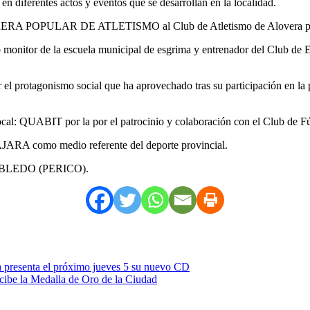
en diferentes actos y eventos que se desarrollan en la localidad.
RRERA POPULAR DE ATLETISMO al Club de Atletismo de Alovera por s
r de la escuela municipal de esgrima y entrenador del Club de Esg
tagonismo social que ha aprovechado tras su participación en la pelí
ocal: QUABIT por la por el patrocinio y colaboración con el Club de F
A como medio referente del deporte provincial.
ROBLEDO (PERICO).
 presenta el próximo jueves 5 su nuevo CD
cibe la Medalla de Oro de la Ciudad