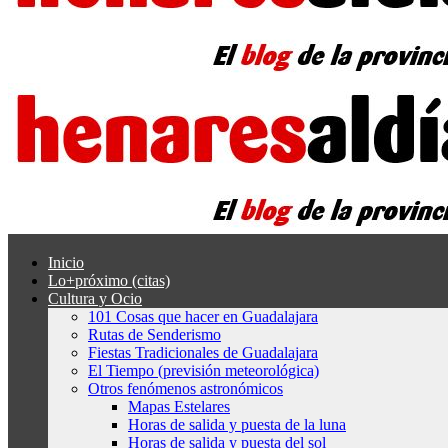
Inicio
Lo+próximo (citas)
Cultura y Ocio
101 Cosas que hacer en Guadalajara
Rutas de Senderismo
Fiestas Tradicionales de Guadalajara
El Tiempo (previsión meteorológica)
Otros fenómenos astronómicos
Mapas Estelares
Horas de salida y puesta de la luna
Horas de salida y puesta del sol