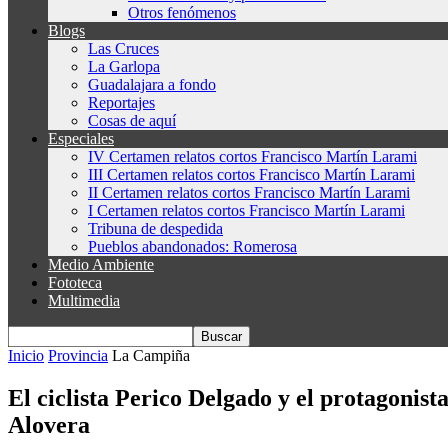
Otros fenómenos
Blogs
Las Cruces
La Garlopa
Guadalajara a fondo
Reportajes
Cosas de aquí
Especiales
IV Certamen relatos cortos Francisco Martín Larami
III Certamen relatos cortos Francisco Martín Larami
II Certamen relatos cortos Francisco Martín Larami
I Certamen relatos cortos Francisco Martín Larami
Tribuna de despedida
Pueblos abandonados: Romerosa
Medio Ambiente
Fototeca
Multimedia
Inicio
Provincia
La Campiña
El ciclista Perico Delgado y el protagoni
Alovera