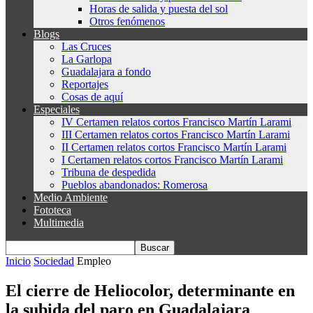
Horas de salida y puesta del sol
Otros fenómenos
Blogs
Las Cruces
La Garlopa
Guadalajara a fondo
Reportajes
Cosas de aquí
Especiales
IV Certamen relatos cortos Francisco Martín Larami
III Certamen relatos cortos Francisco Martín Larami
II Certamen relatos cortos Francisco Martín Larami
I Certamen relatos cortos Francisco Martín Larami
Tribuna de despedida
Pueblos abandonados: Romerosa
Medio Ambiente
Fototeca
Multimedia
Inicio
Sociedad
Empleo
El cierre de Heliocolor, determinante en
la subida del paro en Guadalajara