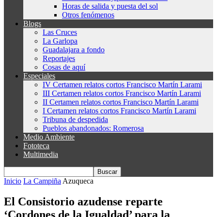
Horas de salida y puesta del sol
Otros fenómenos
Blogs
Las Cruces
La Garlopa
Guadalajara a fondo
Reportajes
Cosas de aquí
Especiales
IV Certamen relatos cortos Francisco Martín Larami
III Certamen relatos cortos Francisco Martín Larami
II Certamen relatos cortos Francisco Martín Larami
I Certamen relatos cortos Francisco Martín Larami
Tribuna de despedida
Pueblos abandonados: Romerosa
Medio Ambiente
Fototeca
Multimedia
Inicio
La Campiña
Azuqueca
El Consistorio azudense reparte
‘Cordones de la Igualdad’ para la