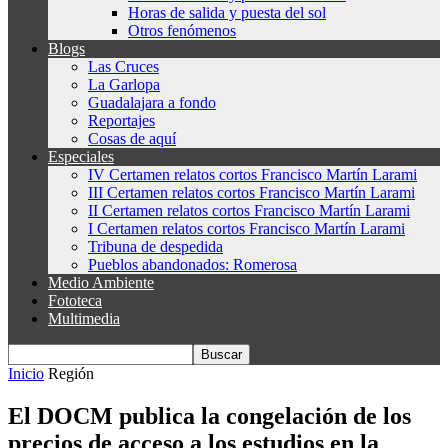
Horas de salida y puesta del sol
Otros fenómenos
Blogs
Las Cruces
La Garlopa
Guadalajara a fondo
Reportajes
Cosas de aquí
Especiales
IV Certamen relatos cortos Francisco Martín Larami
III Certamen relatos cortos Francisco Martín Larami
II Certamen relatos cortos Francisco Martín Larami
I Certamen relatos cortos Francisco Martín Larami
Tribuna de despedida
Pueblos abandonados: Romerosa
Medio Ambiente
Fototeca
Multimedia
Inicio
Región
El DOCM publica la congelación de los
precios de acceso a los estudios en la