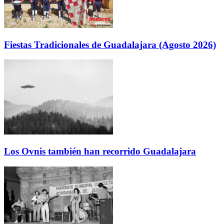
Fiestas Tradicionales de Guadalajara (Agosto 2026)
Los Ovnis también han recorrido Guadalajara