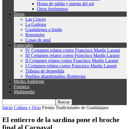
Horas de salida y puesta del sol
Otros fenómenos
Blogs
Las Cruces
La Garlopa
Guadalajara a fondo
Reportajes
Cosas de aquí
Especiales
IV Certamen relatos cortos Francisco Martín Larami
III Certamen relatos cortos Francisco Martín Larami
II Certamen relatos cortos Francisco Martín Larami
I Certamen relatos cortos Francisco Martín Larami
Tribuna de despedida
Pueblos abandonados: Romerosa
Medio Ambiente
Fototeca
Multimedia
Inicio
Cultura y Ocio
Fiestas Tradicionales de Guadalajara
El entierro de la sardina pone el broche
final al Carnaval