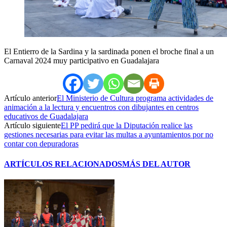
El Entierro de la Sardina y la sardinada ponen el broche final a un
Carnaval 2024 muy participativo en Guadalajara
Artículo anterior
El Ministerio de Cultura programa actividades de
animación a la lectura y encuentros con dibujantes en centros
educativos de Guadalajara
Artículo siguiente
El PP pedirá que la Diputación realice las
gestiones necesarias para evitar las multas a ayuntamientos por no
contar con depuradoras
ARTÍCULOS RELACIONADOS
MÁS DEL AUTOR