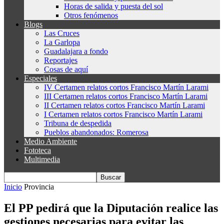
Horas de salida y puesta del sol
Otros fenómenos
Blogs
Las Cruces
La Garlopa
Guadalajara a fondo
Reportajes
Cosas de aquí
Especiales
IV Certamen relatos cortos Francisco Martín Larami
III Certamen relatos cortos Francisco Martín Larami
II Certamen relatos cortos Francisco Martín Larami
I Certamen relatos cortos Francisco Martín Larami
Tribuna de despedida
Pueblos abandonados: Romerosa
Medio Ambiente
Fototeca
Multimedia
Inicio
Provincia
El PP pedirá que la Diputación realice las
gestiones necesarias para evitar las