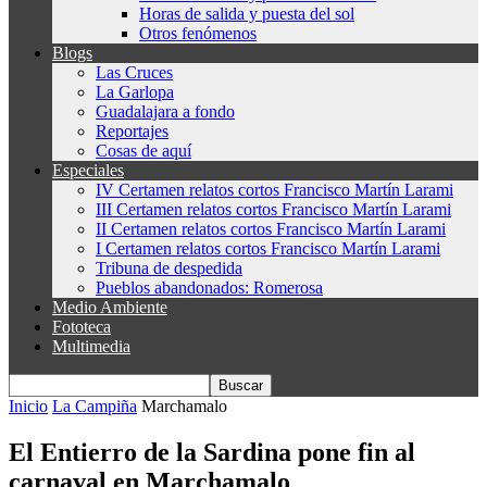
Horas de salida y puesta del sol
Otros fenómenos
Blogs
Las Cruces
La Garlopa
Guadalajara a fondo
Reportajes
Cosas de aquí
Especiales
IV Certamen relatos cortos Francisco Martín Larami
III Certamen relatos cortos Francisco Martín Larami
II Certamen relatos cortos Francisco Martín Larami
I Certamen relatos cortos Francisco Martín Larami
Tribuna de despedida
Pueblos abandonados: Romerosa
Medio Ambiente
Fototeca
Multimedia
Inicio
La Campiña
Marchamalo
El Entierro de la Sardina pone fin al
carnaval en Marchamalo