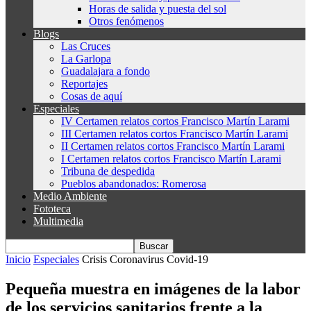
Horas de salida y puesta del sol
Otros fenómenos
Blogs
Las Cruces
La Garlopa
Guadalajara a fondo
Reportajes
Cosas de aquí
Especiales
IV Certamen relatos cortos Francisco Martín Larami
III Certamen relatos cortos Francisco Martín Larami
II Certamen relatos cortos Francisco Martín Larami
I Certamen relatos cortos Francisco Martín Larami
Tribuna de despedida
Pueblos abandonados: Romerosa
Medio Ambiente
Fototeca
Multimedia
Inicio
Especiales
Crisis Coronavirus Covid-19
Pequeña muestra en imágenes de la labor
de los servicios sanitarios frente a la