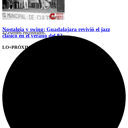
Nostalgia y swing: Guadalajara revivió el jazz
42 eventos encontrados.
clásico en el verano del 82
LO+PRÓXIMO (CITAS)