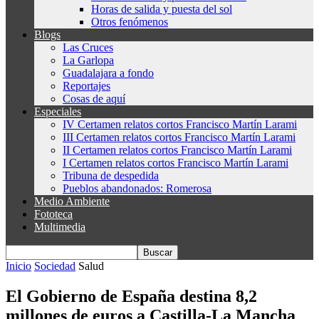
Horas de salida y puesta del sol
Otros fenómenos
Blogs
Las Cruces
La Garlopa
Guadalajara a fondo
Reportajes
Cosas de aquí
Especiales
IV Certamen relatos cortos Francisco Martín Larami
III Certamen relatos cortos Francisco Martín Larami
II Certamen relatos cortos Francisco Martín Larami
I Certamen relatos cortos Francisco Martín Larami
Tribuna de despedida
Pueblos abandonados: Romerosa
Medio Ambiente
Fototeca
Multimedia
Inicio
Sociedad
Salud
El Gobierno de España destina 8,2
millones de euros a Castilla-La Mancha