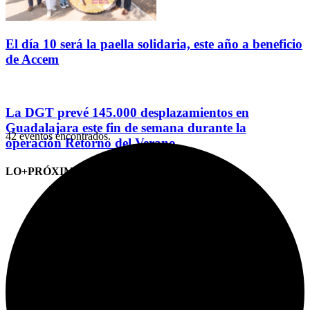
El día 10 será la paella solidaria, este año a beneficio
de Accem
La DGT prevé 145.000 desplazamientos en
Guadalajara este fin de semana durante la
42 eventos encontrados.
operación Retorno del Verano
LO+PRÓXIMO (CITAS)