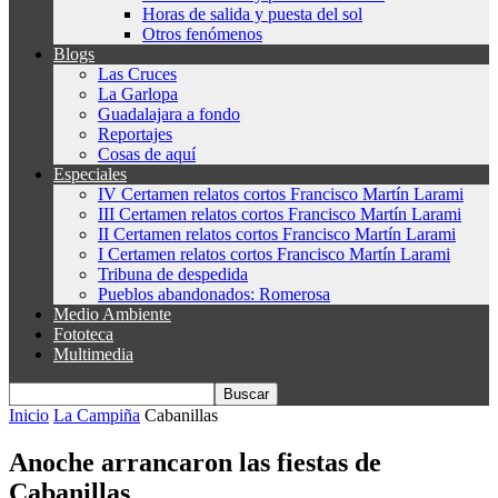
Horas de salida y puesta del sol
Otros fenómenos
Blogs
Las Cruces
La Garlopa
Guadalajara a fondo
Reportajes
Cosas de aquí
Especiales
IV Certamen relatos cortos Francisco Martín Larami
III Certamen relatos cortos Francisco Martín Larami
II Certamen relatos cortos Francisco Martín Larami
I Certamen relatos cortos Francisco Martín Larami
Tribuna de despedida
Pueblos abandonados: Romerosa
Medio Ambiente
Fototeca
Multimedia
Inicio
La Campiña
Cabanillas
Anoche arrancaron las fiestas de
Cabanillas