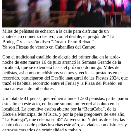
Miles de peñistas se echaron a la calle para disfrutar de un
apoteósico comienzo festivo, con el desfile, el pregón de “La
Bodega” y la sesión disco “Dream Team Reload”
Ya son Fiestas de verano en Cabanillas del Campo.
Con el tradicional estallido de alegría del primer día, en la tarde-
noche de este martes 16 de julio arrancó la Semana Grande de la
localidad, que se extenderá hasta el próximo domingo. Miles de
peñistas, así como muchísimos vecinos y vecinas apostados en el
recorrido, participaron del Desfile inaugural de las Fiestas 2024, que
trazó el habitual recorrido entre el Ferial y la Plaza del Pueblo, en
una caravana de mil colores.
Un total de 41 peñas, que reúnen a unos 1.500 peñistas, participaron
este año en este acto, en lo que supone un récord absoluto en la
localidad. La comitiva estaba abierta por la “BatuCaba”, de la
Escuela Municipal de Música, y por la peña pregonera de este año,
“La Bodega”, que celebra su 45º Aniversario. Y detrás de ellas, las
cuatro decenas de peñas inscritas este año, ataviadas con disfraces y
carrozas cargados de originalidad y trabajo.