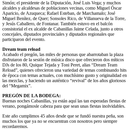
Simón; el presidente de la Diputación, José Luis Vega; y muchos
alcaldes y alcaldesas de poblaciones vecinas, como Miguel Óscar
Aparicio, de Azuqueca; Rafael Esteban, de Marchamalo; José
Miguel Benítez, de Quer; Sonsoles Rico, de Villanueva de la Torre,
y Jesús Caballero, de Fontanar. También estuvo en el balcón
consistorial el ex alcalde de Cabanillas Jaime Celada, junto a otros
concejales, diputados provinciales y diputados regionales que
participaron del evento.
Dream team reload
Acabado el pregón, las miles de personas que abarrotaban la plaza
disfrutaron de la sesión de música disco que ofrecieron dos míticos
DJs de los 80, Quique Tejada y Toni Peret, alias “Dream Team
Reload”, quienes ofrecieron una variedad de temas combinando hits
de época con temas actuales, con muchísimo gusto y originalidad en
las mezclas, y haciendo un auténtico “revival” de los años gloriosos
del “Megamix”.
PREGÓN DE LA BODEGA:
Buenas noches Cabanillas, ya están aquí las tan esperadas fiestas de
verano, pongámosle cabeza para que sean unas fiestas inolvidables.
Este año cumplimos 45 años desde que se fundó nuestra peña, son
muchos los que ya no se encuentran con nosotros pero siempre
recordaremos.