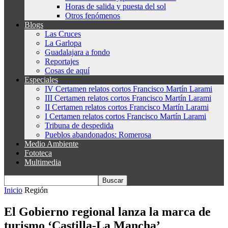
Horas de salida y puesta del sol
Otros fenómenos
Blogs
Las Cruces
La Garlopa
Guadalajara a fondo
Reportajes
Cosas de aquí
Especiales
IV Certamen relatos cortos Francisco Martín Larami
III Certamen relatos cortos Francisco Martín Larami
II Certamen relatos cortos Francisco Martín Larami
I Certamen relatos cortos Francisco Martín Larami
Tribuna de despedida
Pueblos abandonados: Romerosa
Medio Ambiente
Fototeca
Multimedia
Inicio
Región
El Gobierno regional lanza la marca de
turismo ‘Castilla-La Mancha’