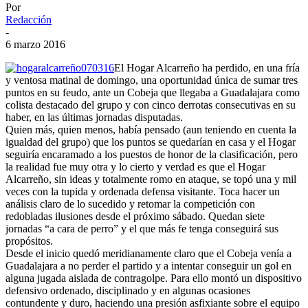
Por
Redacción
-
6 marzo 2016
El Hogar Alcarreño ha perdido, en una fría
y ventosa matinal de domingo, una oportunidad única de sumar tres
puntos en su feudo, ante un Cobeja que llegaba a Guadalajara como
colista destacado del grupo y con cinco derrotas consecutivas en su
haber, en las últimas jornadas disputadas.
Quien más, quien menos, había pensado (aun teniendo en cuenta la
igualdad del grupo) que los puntos se quedarían en casa y el Hogar
seguiría encaramado a los puestos de honor de la clasificación, pero
la realidad fue muy otra y lo cierto y verdad es que el Hogar
Alcarreño, sin ideas y totalmente romo en ataque, se topó una y mil
veces con la tupida y ordenada defensa visitante. Toca hacer un
análisis claro de lo sucedido y retomar la competición con
redobladas ilusiones desde el próximo sábado. Quedan siete
jornadas “a cara de perro” y el que más fe tenga conseguirá sus
propósitos.
Desde el inicio quedó meridianamente claro que el Cobeja venía a
Guadalajara a no perder el partido y a intentar conseguir un gol en
alguna jugada aislada de contragolpe. Para ello montó un dispositivo
defensivo ordenado, disciplinado y en algunas ocasiones
contundente y duro, haciendo una presión asfixiante sobre el equipo