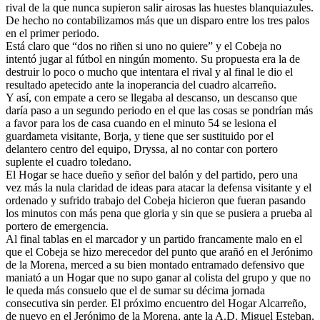
rival de la que nunca supieron salir airosas las huestes blanquiazules.
De hecho no contabilizamos más que un disparo entre los tres palos
en el primer periodo.
Está claro que “dos no riñen si uno no quiere” y el Cobeja no
intentó jugar al fútbol en ningún momento. Su propuesta era la de
destruir lo poco o mucho que intentara el rival y al final le dio el
resultado apetecido ante la inoperancia del cuadro alcarreño.
Y así, con empate a cero se llegaba al descanso, un descanso que
daría paso a un segundo periodo en el que las cosas se pondrían más
a favor para los de casa cuando en el minuto 54 se lesiona el
guardameta visitante, Borja, y tiene que ser sustituido por el
delantero centro del equipo, Dryssa, al no contar con portero
suplente el cuadro toledano.
El Hogar se hace dueño y señor del balón y del partido, pero una
vez más la nula claridad de ideas para atacar la defensa visitante y el
ordenado y sufrido trabajo del Cobeja hicieron que fueran pasando
los minutos con más pena que gloria y sin que se pusiera a prueba al
portero de emergencia.
Al final tablas en el marcador y un partido francamente malo en el
que el Cobeja se hizo merecedor del punto que arañó en el Jerónimo
de la Morena, merced a su bien montado entramado defensivo que
maniató a un Hogar que no supo ganar al colista del grupo y que no
le queda más consuelo que el de sumar su décima jornada
consecutiva sin perder. El próximo encuentro del Hogar Alcarreño,
de nuevo en el Jerónimo de la Morena, ante la A.D. Miguel Esteban,