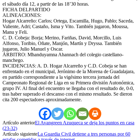
el sábado día 12, a partir de las 18’30 horas.
FICHA DELPARTIDO
ALINEACIONES:
Hogar Alcarreño: Carlos; Ortega, Escamilla, Hugo, Pablo; Saceda,
Valiente, Adri; Castaño, Isma y Vito. También jugaron, Moussa,
Manu y Feli.
C. D. Cobeja: Borja; Merino, Fariñas, David, Morcillo, Luis
Alfonso, Toribio, Oñate, Manjón, Martín y Dryssa. También
jugaron, Julio Manuel y Oscar.
ÁRBITRO: Mhanduyamna Ahannach del colegio castellano-
manchego.
INCIDENCIAS: A. D. Hogar Alcarreño y C.D. Cobeja se han
enfrentado en el municipal, Jerónimo de la Morena de Guadalajara,
en partido correspondiente a la vigésimo tercera jornada del
Campeonato Regional de Liga en su Primera división Autonómica,
grupo IV. Al final del encuentro se llegaba con el resultado de, 0-0,
tras haber superado el descanso con el mismo resultado. Se dieron
cita 200 espectadores aproximadamente.
Artículo anterior
El Avangreen Azuqueca se deja los puntos en casa
(23-32)
Artículo siguiente
La Guardia Civil detiene a tres personas por 60
estafas cometidas a través de internet