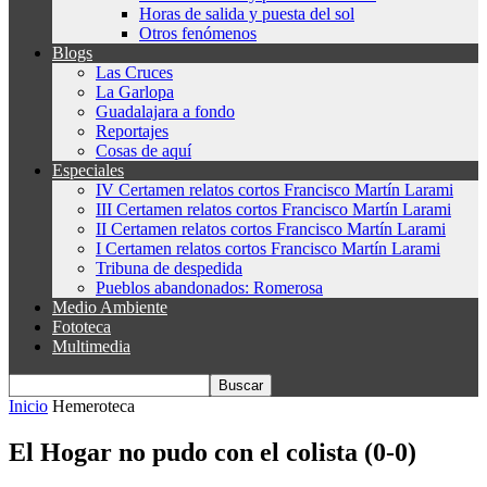
Horas de salida y puesta del sol
Otros fenómenos
Blogs
Las Cruces
La Garlopa
Guadalajara a fondo
Reportajes
Cosas de aquí
Especiales
IV Certamen relatos cortos Francisco Martín Larami
III Certamen relatos cortos Francisco Martín Larami
II Certamen relatos cortos Francisco Martín Larami
I Certamen relatos cortos Francisco Martín Larami
Tribuna de despedida
Pueblos abandonados: Romerosa
Medio Ambiente
Fototeca
Multimedia
Inicio
Hemeroteca
El Hogar no pudo con el colista (0-0)