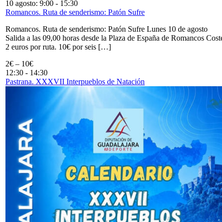
10 agosto: 9:00
-
15:30
Romancos. Ruta de senderismo: Patón Sufre
Romancos. Ruta de senderismo: Patón Sufre Lunes 10 de agosto
Salida a las 09,00 horas desde la Plaza de España de Romancos Cost
2 euros por ruta. 10€ por seis […]
2€ – 10€
12:30
-
14:30
Pastrana. XXXVII Interpueblos de Natación