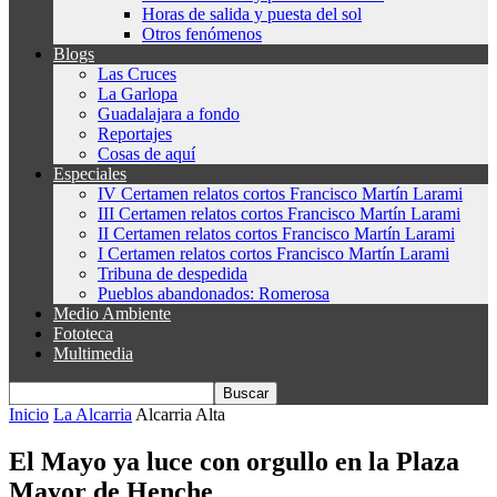
Horas de salida y puesta del sol
Otros fenómenos
Blogs
Las Cruces
La Garlopa
Guadalajara a fondo
Reportajes
Cosas de aquí
Especiales
IV Certamen relatos cortos Francisco Martín Larami
III Certamen relatos cortos Francisco Martín Larami
II Certamen relatos cortos Francisco Martín Larami
I Certamen relatos cortos Francisco Martín Larami
Tribuna de despedida
Pueblos abandonados: Romerosa
Medio Ambiente
Fototeca
Multimedia
Inicio
La Alcarria
Alcarria Alta
El Mayo ya luce con orgullo en la Plaza
Mayor de Henche