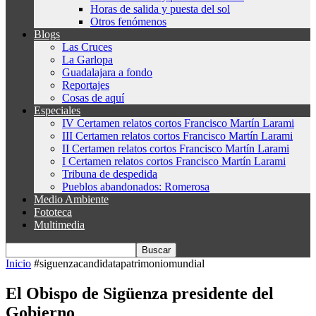
Horas de salida y puesta del sol
Otros fenómenos
Blogs
Las Cruces
La Garlopa
Guadalajara a fondo
Reportajes
Cosas de aquí
Especiales
IV Certamen relatos cortos Francisco Martín Larami
III Certamen relatos cortos Francisco Martín Larami
II Certamen relatos cortos Francisco Martín Larami
I Certamen relatos cortos Francisco Martín Larami
Tribuna de despedida
Pueblos abandonados: Romerosa
Medio Ambiente
Fototeca
Multimedia
Inicio
#siguenzacandidatapatrimoniomundial
El Obispo de Sigüenza presidente del
Gobierno