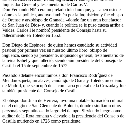
Inquisidor General y testamentario de Carlos V.
Don Fernando Niño era un prelado toledano que, ya saben ustedes
cómo es la política, anduvo también por la Inquisición y fue obispo
de Orense y arzobispo de Granada –donde fue un gran benefactor
de San Juan de Dios- y, cuando la política se le puso cuesta arriba a
Valdés, Carlos I le nombró presidente de Consejo hasta su
fallecimiento en Toledo en 1552.
Don Diego de Espinosa, de quien hemos estudiado su actividad
pastoral por primera vez en nuestro último libro, obispo de
Sigüenza, siendo ya presidente, inquisidor general, testamentario de
la reina Isabel y que falleció, siendo aún presidente del Consejo de
Castilla el 15 de septiembre de 1572.
Pasando adelante encontramos a don Francisco Rodríguez de
Mendarozqueta, un alavés, canónigo de Osma y Toledo, arcediano
de Madrid, que se ocupó de la comisaría general de la Cruzada y fue
también presidente del Consejo de Castilla.
El obispo don Juan de Herrera, tuvo una notable formación cultural
en el colegio de San Clemente de Bolonia, donde estudiaron otros
personajes seguntinos a lo largo del tiempo. Sirviendo luego como
auditor de la Rota romana y elevado a la presidencia del Consejo de
Castilla muriendo en 1726 como presidente.