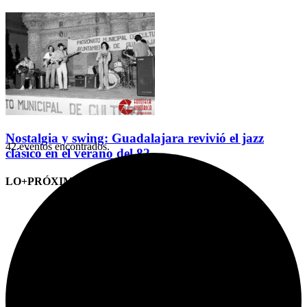
Nostalgia y swing: Guadalajara revivió el jazz
42 eventos encontrados.
clásico en el verano del 82
LO+PRÓXIMO (CITAS)