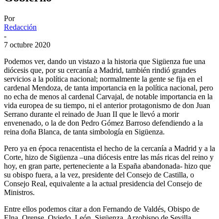
Por
Redacción
-
7 octubre 2020
Podemos ver, dando un vistazo a la historia que Sigüenza fue una
diócesis que, por su cercanía a Madrid, también rindió grandes
servicios a la política nacional; normalmente la gente se fija en el
cardenal Mendoza, de tanta importancia en la política nacional, pero
no echa de menos al cardenal Carvajal, de notable importancia en la
vida europea de su tiempo, ni el anterior protagonismo de don Juan
Serrano durante el reinado de Juan II que le llevó a morir
envenenado, o la de don Pedro Gómez Barroso defendiendo a la
reina doña Blanca, de tanta simbología en Sigüenza.
Pero ya en época renacentista el hecho de la cercanía a Madrid y a la
Corte, hizo de Sigüenza –una diócesis entre las más ricas del reino y
hoy, en gran parte, perteneciente a la España abandonada- hizo que
su obispo fuera, a la vez, presidente del Consejo de Castilla, o
Consejo Real, equivalente a la actual presidencia del Consejo de
Ministros.
Entre ellos podemos citar a don Fernando de Valdés, Obispo de
Elna, Orense, Oviedo, León, Sigüenza, Arzobispo de Sevilla,